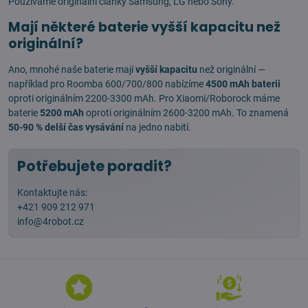
Používáme originální články Samsung, LG nebo Sony.
Mají některé baterie vyšší kapacitu než
originální?
Ano, mnohé naše baterie mají
vyšší kapacitu
než originální —
například pro Roomba 600/700/800 nabízíme
4500 mAh baterii
oproti originálním 2200-3300 mAh. Pro Xiaomi/Roborock máme
baterie
5200 mAh
oproti originálním 2600-3200 mAh. To znamená
50-90 % delší čas vysávání
na jedno nabití.
Potřebujete poradit?
Kontaktujte nás:
+421 909 212 971
info@4robot.cz