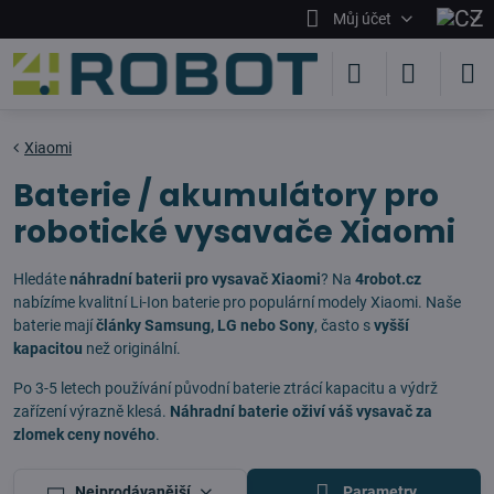
Můj účet
Xiaomi
Baterie / akumulátory pro
robotické vysavače Xiaomi
Hledáte
náhradní baterii pro vysavač Xiaomi
? Na
4robot.cz
nabízíme kvalitní Li-Ion baterie pro populární modely Xiaomi. Naše
baterie mají
články Samsung, LG nebo Sony
, často s
vyšší
kapacitou
než originální.
Po 3-5 letech používání původní baterie ztrácí kapacitu a výdrž
zařízení výrazně klesá.
Náhradní baterie oživí váš vysavač za
zlomek ceny nového
.
Nejprodávanější
Parametry