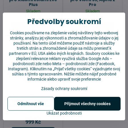
Plus
Pro
Skladem
Skladem
1149 Kč
1149 Kč
Předvolby soukromí
Do košíku
Do košíku
Cookies používame na zlepšenie vašej návštevy tejto webovej
stránky, analýzu jej výkonnosti a zhromažďovanie údajov o jej
používaní. Na tento účel môžeme použiť nástroje a služby
tretích strán a zhromaždené údaje sa môžu preniesť k
partnerom v EÚ, USA alebo iných krajinách. Soubory cookies ke
zlepšení relevance reklam využívá služba
Google Ads –
podrobnosti zde
nebo Meta –
podrobnosti zde
(Facebook,
Instagram). Kliknutím na „Prijať všetky cookies“ vyjadrujete svoj
súhlas s týmto spracovaním. Nižšie môžete nájsť podrobné
informácie alebo upraviť svoje preferencie
13%
Zásady ochrany soukromí
Baterie (3000 mAh
14.8V) pro Xiaomi Mi
Odmítnout vše
Přijmout všechny cookies
Robot Vacuum-Mop 2
Pro (MJST1SHW)
Ukázat podrobnosti
Vyprodáno
999 Kč