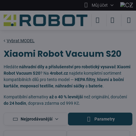
Můj účet
Vybrat MODEL
Xiaomi Robot Vacuum S20
Hledáte
náhradní díly a příslušenství pro robotický vysavač Xiaomi
Robot Vacuum S20
? Na
4robot.cz
najdete kompletní sortiment
kompatibilních dílů pro tento model —
HEPA filtry
,
hlavní a boční
kartáče
,
mopovací textilie
,
náhradní sáčky
a
baterie
.
Kompatibilní alternativy
až o 40 % levnější
než originální, doručení
do 24 hodin
, doprava zdarma od 999 Kč.
Nejprodávanější
Parametry