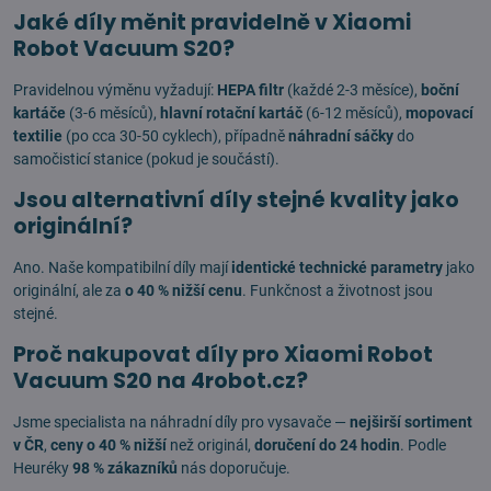
Jaké díly měnit pravidelně v Xiaomi
Robot Vacuum S20?
Pravidelnou výměnu vyžadují:
HEPA filtr
(každé 2-3 měsíce),
boční
kartáče
(3-6 měsíců),
hlavní rotační kartáč
(6-12 měsíců),
mopovací
textilie
(po cca 30-50 cyklech), případně
náhradní sáčky
do
samočisticí stanice (pokud je součástí).
Jsou alternativní díly stejné kvality jako
originální?
Ano. Naše kompatibilní díly mají
identické technické parametry
jako
originální, ale za
o 40 % nižší cenu
. Funkčnost a životnost jsou
stejné.
Proč nakupovat díly pro Xiaomi Robot
Vacuum S20 na 4robot.cz?
Jsme specialista na náhradní díly pro vysavače —
nejširší sortiment
v ČR
,
ceny o 40 % nižší
než originál,
doručení do 24 hodin
. Podle
Heuréky
98 % zákazníků
nás doporučuje.