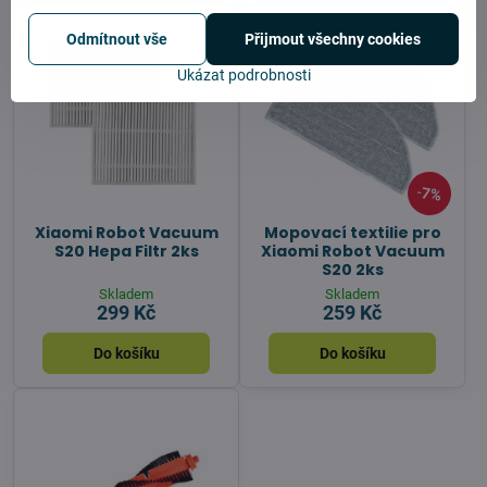
Odmítnout vše
Přijmout všechny cookies
Ukázat podrobnosti
7%
Xiaomi Robot Vacuum
Mopovací textilie pro
S20 Hepa Filtr 2ks
Xiaomi Robot Vacuum
S20 2ks
Skladem
Skladem
299 Kč
259 Kč
Do košíku
Do košíku