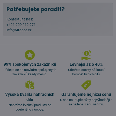
Potřebujete poradit?
Kontaktujte nás:
+421 909 212 971
info@4robot.cz
99% spokojených zákazníků
Levnější až o 40%
Přidejte se ke stovkám spokojených
Ušetřete stovky Kč koupí
zákazníků každý měsíc.
kompatibilních dílů.
Vysoká kvalita náhradních
Garantujeme nejnižší cenu
dílů
U nás nakoupíte vždy nejvýhodněji a
za nejlepší cenu na trhu.
Nabízíme kvalitní produkty od
ověřeného výrobce.