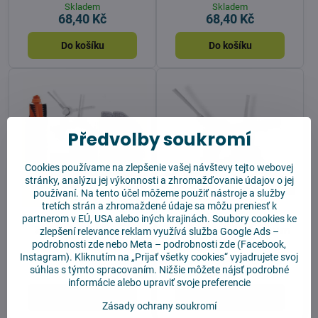
Skladem
Skladem
68,40 Kč
68,40 Kč
Do košíku
Do košíku
Předvolby soukromí
Cookies používame na zlepšenie vašej návštevy tejto webovej
stránky, analýzu jej výkonnosti a zhromažďovanie údajov o jej
17%
používaní. Na tento účel môžeme použiť nástroje a služby
tretích strán a zhromaždené údaje sa môžu preniesť k
Xiaomi Robot Vacuum
Boční kartáčky pro
partnerom v EÚ, USA alebo iných krajinách. Soubory cookies ke
S20 SMART balení
Xiaomi Robot Vacuum
zlepšení relevance reklam využívá služba
Google Ads –
S20 2ks
podrobnosti zde
nebo Meta –
podrobnosti zde
(Facebook,
Instagram). Kliknutím na „Prijať všetky cookies“ vyjadrujete svoj
Skladem
Skladem
949 Kč
199 Kč
súhlas s týmto spracovaním. Nižšie môžete nájsť podrobné
informácie alebo upraviť svoje preferencie
Do košíku
Do košíku
Zásady ochrany soukromí