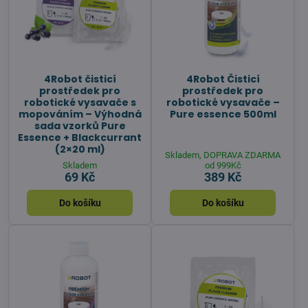
4Robot čisticí
4Robot Čisticí
prostředek pro
prostředek pro
robotické vysavače s
robotické vysavače –
mopováním – Výhodná
Pure essence 500ml
sada vzorků Pure
Essence + Blackcurrant
(2×20 ml)
Skladem, DOPRAVA ZDARMA
Skladem
od 999Kč
69 Kč
389 Kč
Do košíku
Do košíku