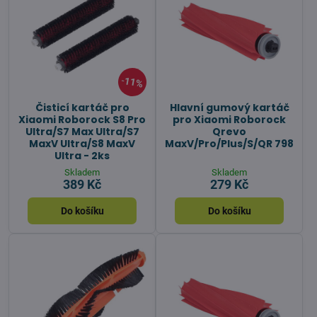
11%
Čisticí kartáč pro
Hlavní gumový kartáč
Xiaomi Roborock S8 Pro
pro Xiaomi Roborock
Ultra/S7 Max Ultra/S7
Qrevo
MaxV Ultra/S8 MaxV
MaxV/Pro/Plus/S/QR 798
Ultra - 2ks
Skladem
Skladem
389 Kč
279 Kč
Do košíku
Do košíku