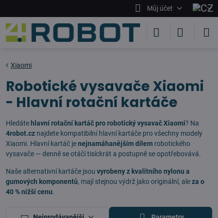
Můj účet
Xiaomi
Robotické vysavače Xiaomi
- Hlavní rotační kartáče
Hledáte
hlavní rotační kartáč pro robotický vysavač Xiaomi
? Na
4robot.cz
najdete kompatibilní hlavní kartáče pro všechny modely
Xiaomi. Hlavní kartáč je
nejnamáhanějším dílem
robotického
vysavače — denně se otáčí tisíckrát a postupně se opotřebovává.
Naše alternativní kartáče jsou
vyrobeny z kvalitního nylonu a
gumových komponentů
, mají stejnou výdrž jako originální, ale
za o
40 % nižší cenu
.
Nejprodávanější
Parametry