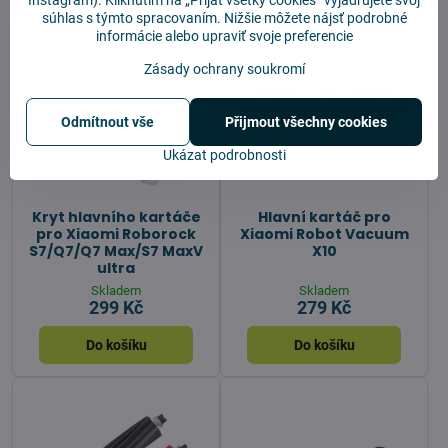
súhlas s týmto spracovaním. Nižšie môžete nájsť podrobné
informácie alebo upraviť svoje preferencie
Zásady ochrany soukromí
Odmítnout vše
Přijmout všechny cookies
Ukázat podrobnosti
Kryt hlavního kartáče
Hlavní kartáč pro
pro Xiaomi Roborock
Xiaomi Robot Vacuum
S7/Q7/Q7 Max/S7 MaxV
X10
ultra
Skladem
Skladem
299 Kč
279 Kč
Do košíku
Do košíku