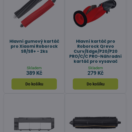
Hlavní gumový kartáč
Hlavní kartáč pro
pro Xiaomi Roborock
Roborock Qrevo
S8/S8+ - 2ks
Curv/Edge/P20/P20
PRO/C/C PRO-Náhradní
kartáč pro vysavač
Skladem
Skladem
389 Kč
279 Kč
Do košíku
Do košíku