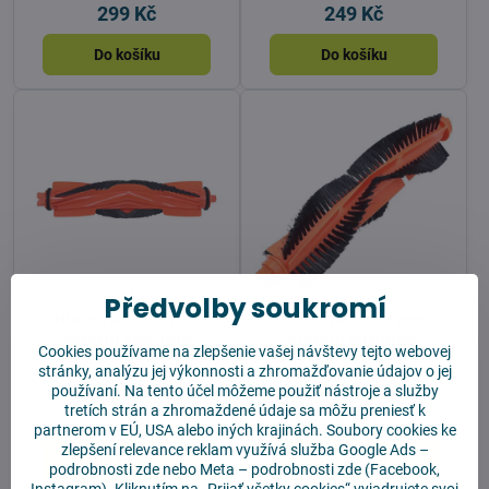
299 Kč
249 Kč
Do košíku
Do košíku
Předvolby soukromí
Hlavní kartáč pro
Hlavní kartáč pro
Xiaomi Vacuum
Xiaomi Mi Robot
Cookies používame na zlepšenie vašej návštevy tejto webovej
H40/S40 – Náhradní
Vacuum Mop P/Pro
stránky, analýzu jej výkonnosti a zhromažďovanie údajov o jej
kartáč pro vysavač
používaní. Na tento účel môžeme použiť nástroje a služby
Skladem
Skladem
tretích strán a zhromaždené údaje sa môžu preniesť k
279 Kč
249 Kč
partnerom v EÚ, USA alebo iných krajinách. Soubory cookies ke
zlepšení relevance reklam využívá služba
Google Ads –
Do košíku
Do košíku
podrobnosti zde
nebo Meta –
podrobnosti zde
(Facebook,
Instagram). Kliknutím na „Prijať všetky cookies“ vyjadrujete svoj