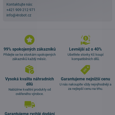
Kontaktujte nás:
+421 909 212 971
info@4robot.cz
99% spokojených zákazníků
Levnější až o 40%
Přidejte se ke stovkám spokojených
Ušetřete stovky Kč koupí
zákazníků každý měsíc.
kompatibilních dílů.
Vysoká kvalita náhradních
Garantujeme nejnižší cenu
dílů
U nás nakoupíte vždy nejvýhodněji a
za nejlepší cenu na trhu.
Nabízíme kvalitní produkty od
ověřeného výrobce.
Garantujeme rychlé dodání