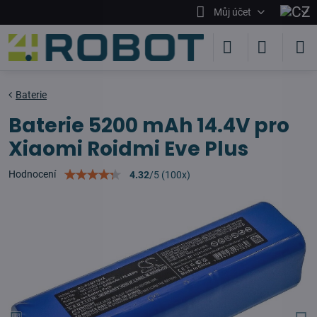
Můj účet
Baterie
Baterie 5200 mAh 14.4V pro
Xiaomi Roidmi Eve Plus
Hodnocení
4.32
/
5
(
100
x)