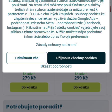
stránky, analýzu jej výkonnosti a zhromažďovanie údajov o jej
používaní. Na tento účel môžeme použiť nástroje a služby
tretích strán a zhromaždené údaje sa môžu preniesť k
partnerom v EÚ, USA alebo iných krajinách. Soubory cookies ke
zlepšení relevance reklam využívá služba
Google Ads –
podrobnosti zde
nebo Meta –
podrobnosti zde
(Facebook,
Instagram). Kliknutím na „Prijať všetky cookies“ vyjadrujete svoj
súhlas s týmto spracovaním. Nižšie môžete nájsť podrobné
informácie alebo upraviť svoje preferencie
Zásady ochrany soukromí
Hlavní kartáč pro
Mopovací textilie pro
Odmítnout vše
Přijmout všechny cookies
Xiaomi Roidme Eve Plus
Xiaomi Roidme Eve Plus
2ks
Ukázat podrobnosti
Skladem
Skladem
279 Kč
299 Kč
Do košíku
Do košíku
Potřebujete poradit?