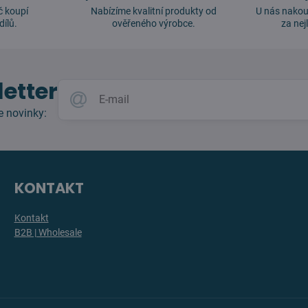
č koupí
Nabízíme kvalitní produkty od
U nás nakou
dílů.
ověřeného výrobce.
za nej
etter
e novinky:
KONTAKT
Kontakt
B2B | Wholesale