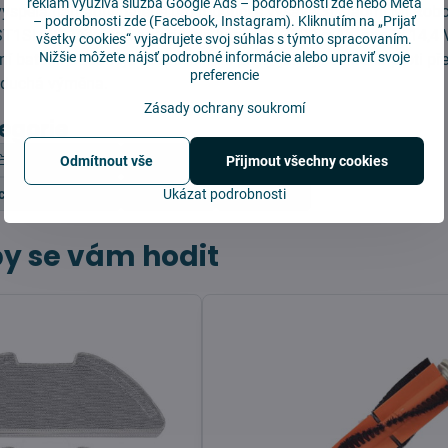
reklam využívá služba
Google Ads – podrobnosti zde
nebo Meta
vyspělá náhradní baterie pro robotické vysavače Xiaomi Mi Ro
–
podrobnosti zde
(Facebook, Instagram). Kliknutím na „Prijať
T1SHW). Výkonná baterie má kapacitu 3000 mAh, napětí 14,4 V
všetky cookies“ vyjadrujete svoj súhlas s týmto spracovaním.
Nižšie môžete nájsť podrobné informácie alebo upraviť svoje
ní baterii. Obsahuje bezpečnostní prvky jako je ochrana proti pře
preferencie
noduchá výměna.
Zásady ochrany soukromí
tegorie
Vybrat MODEL
Ostatní díly pro Xiaomi
Odmítnout vše
Přijmout všechny cookies
acuum Mop 2 PRO
Baterie
Ukázat podrobnosti
Baterie
y se vám hodit