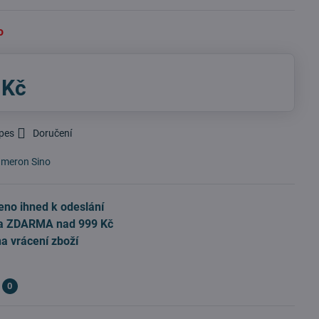
o
 Kč
 pes
Doručení
meron Sino
eno ihned k odeslání
a ZDARMA nad 999 Kč
na vrácení zboží
0