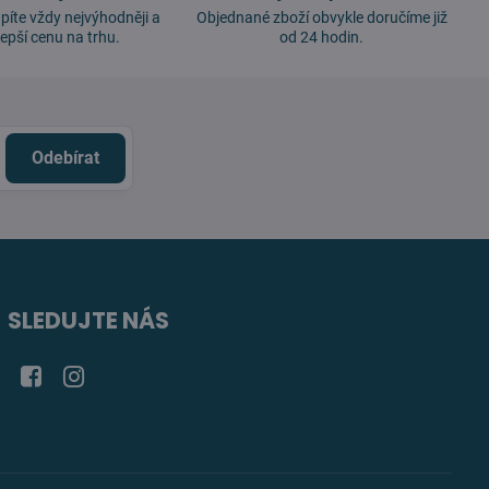
píte vždy nejvýhodněji a
Objednané zboží obvykle doručíme již
lepší cenu na trhu.
od 24 hodin.
Odebírat
SLEDUJTE NÁS
Facebook
Instagram