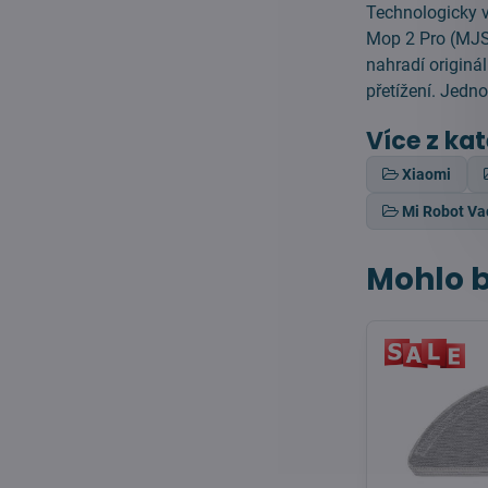
Technologicky 
Mop 2 Pro (MJS
nahradí originál
přetížení. Jed
Více z ka
Xiaomi
Mi Robot V
Mohlo b