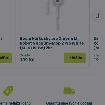
i
Boční kartáčky pro Xiaomi Mi
Boční
Robot Vacuum-Mop 2 Pro White
Robo
(MJST1SHW) 2ks
(MJST
Skladem
Sklade
košíku
Do košíku
199 Kč
199 
jeme nejnižší cenu
Garantujeme rychlé dodání