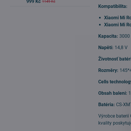
999 Kč
1149 Kč
Kompatibilita:
Xiaomi Mi R
Xiaomi Mi R
Kapacita:
3000
Napětí:
14,8 V
Životnosť batér
Rozměry:
145*
Cells technolo
Obsah balení:
1
Batéria:
CS-XM
Výrobce baterií
kvality poskytuj