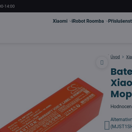
00-14:00
Xiaomi
iRobot Roomba
Příslušenst
Úvod
Xi
Bate
Xia
Mop
Hodnocen
Alternati
(MJST1S