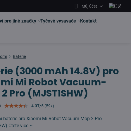
Můj účet
ví pro jiné značky
Tyčové vysavače
Kontakt
aomi
Baterie
rie (3000 mAh 14.8V) pro
omi Mi Robot Vacuum-
 2 Pro (MJST1SHW)
í
4.37
/
5
(
59
x)
vní baterie pro Xiaomi Mi Robot Vacuum-Mop 2 Pro
HW)
Čtěte více