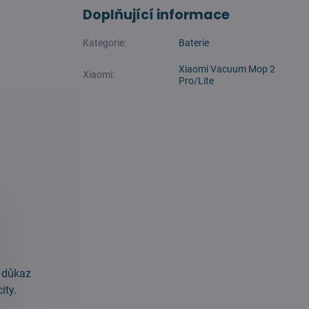
Doplňující informace
Kategorie:
Baterie
Xiaomi Vacuum Mop 2
Xiaomi:
Pro/Lite
o důkaz
ity.