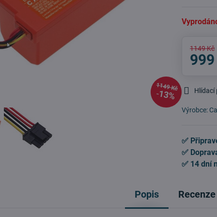
Vyprodán
1149 Kč
999
1149 Kč
Hlídací
13%
Výrobce:
Ca
✅ Připrav
✅ Doprav
✅ 14 dní 
Popis
Recenze