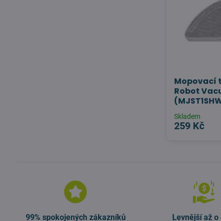
Mopovací t
Robot Vac
(MJST1SHW)
Skladem
259 Kč
99% spokojených zákazníků
Levnější až o