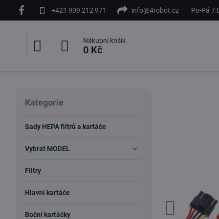
+421 909 212 971
info@4robot.cz
Po-Pá 7:
Nákupní košík
0 Kč
Kategorie
Sady HEPA filtrů a kartáče
Vybrat MODEL
Filtry
Hlavní kartáče
Boční kartáčky