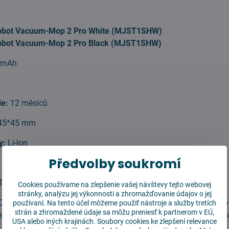
obot Vacuum-Mop 2 Pro White (MJST1SHW)
obot Vacuum-Mop 2 Pro Black (MJST1SHW)
 mAh
ie:
12 měsíců
45*45 mm
gy:
Li-lon
Předvolby soukromí
 ks
T200VX
Cookies používame na zlepšenie vašej návštevy tejto webovej
stránky, analýzu jej výkonnosti a zhromažďovanie údajov o jej
 Cameron Sino si stojí za vynikající kvalitou svých výrobků. Jak
používaní. Na tento účel môžeme použiť nástroje a služby tretích
strán a zhromaždené údaje sa môžu preniesť k partnerom v EÚ,
e spotřebitelům na tuto baterii 12měsíční záruku na ztrátu kapac
USA alebo iných krajinách. Soubory cookies ke zlepšení relevance