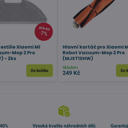
279 Kč
7%
extilie Xiaomi Mi
Hlavní kartáč pro Xiaomi M
uum-Mop 2 Pro
Robot Vacuum-Mop 2 Pro
 - 2ks
(MJST1SHW)
Skladem
Do košíku
Do 
249 Kč
 40%
Vysoká kvalita náhradních dílů
Garantu