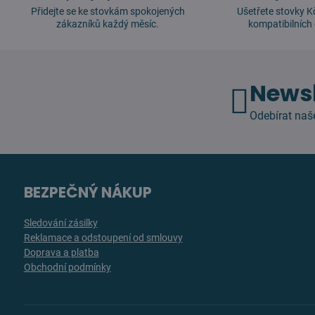
Přidejte se ke stovkám spokojených
Ušetřete stovky K
zákazníků každý měsíc.
kompatibilních 
Newsl
Odebírat naš
BEZPEČNÝ NÁKUP
Sledování zásilky
Reklamace a odstoupení od smlouvy
Doprava a platba
Obchodní podmínky