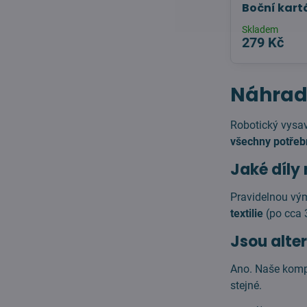
Boční kart
Skladem
279 Kč
Náhrad
Robotický vys
všechny potřebn
Jaké díly
Pravidelnou vý
textilie
(po cca 
Jsou alter
Ano. Naše kompa
stejné.