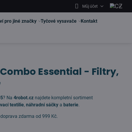
Můj účet
ví pro jiné značky
Tyčové vysavače
Kontakt
ombo Essential - Filtry,
e
05
? Na
4robot.cz
najdete kompletní sortiment
ací textilie
,
náhradní sáčky
a
baterie
.
, doprava zdarma od 999 Kč.