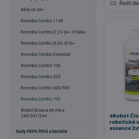
Řadit dle
Série s9 s9+
Roomba Combo 1138
Roomba Combo j7 j7+ j9+ 10 Max
Roomba Combo j5 j5+ i5 i5+
Roomba Combo Essential
Roomba Combo 105
Roomba Combo 205
Roomba Combo 405/505
Roomba Combo 705
iRobot Braava jet m6 a
4Robot Čis
240/241/244
robotické 
essence 2
Sady HEPA filtrů a kartáče