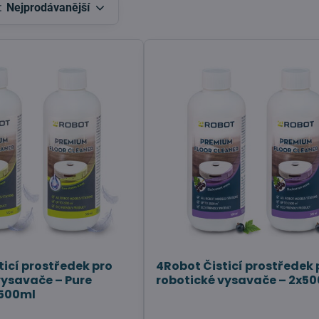
:
Nejprodávanější
ticí prostředek pro
4Robot Čisticí prostředek 
vysavače – Pure
robotické vysavače – 2x5
x500ml