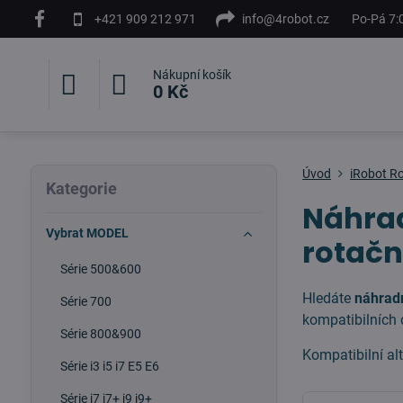
+421 909 212 971
info@4robot.cz
Po-Pá 7:
Nákupní košík
0 Kč
Úvod
iRobot 
Kategorie
Náhrad
Vybrat MODEL
rotačn
Série 500&600
Hledáte
náhradn
Série 700
kompatibilních 
Série 800&900
Kompatibilní al
Série i3 i5 i7 E5 E6
Série j7 j7+ j9 j9+