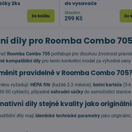
áčky 2ks
do vysavače
Skladem
Do košíku
Do 
299 Kč
ní díly pro Roomba Combo 70
avač
Roomba Combo 705
potřebuje pro dlouhou životnost pravi
é kompatibilní díly
pro tento konkrétní model za výhodné ceny.
 měnit pravidelně v Roomba Combo 705
měnu vyžadují:
HEPA filtr
(každé 2-3 měsíce),
boční kartáče
(3-6
30-50 cyklech), případně
náhradní sáčky
do samočisticí stanice 
nativní díly stejné kvality jako origináln
tibilní díly mají
identické technické parametry
jako originální