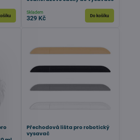
Skladem
košíku
Do košíku
329 Kč
pro
Přechodová lišta pro robotický
vysavač
20 ml