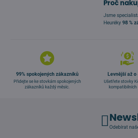
Proč naku
Jsme specialist
Heuréky
98 % z
99% spokojených zákazníků
Levnější až o
Přidejte se ke stovkám spokojených
Ušetřete stovky K
zákazníků každý měsíc.
kompatibilních 
Newsl
Odebírat naš