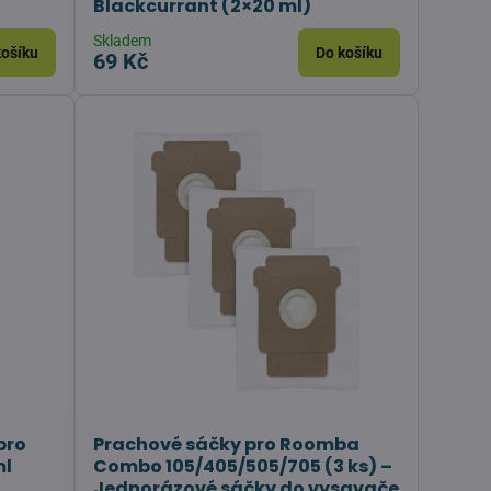
Blackcurrant (2×20 ml)
Skladem
košíku
Do košíku
69 Kč
pro
Prachové sáčky pro Roomba
ml
Combo 105/405/505/705 (3 ks) –
Jednorázové sáčky do vysavače