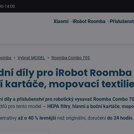
00-14:00
Xiaomi
iRobot Roomba
Příslušenst
Roomba
Vybrat MODEL
Roomba Combo 705
ní díly pro iRobot Roomba C
í kartáče, mopovací textili
í díly a příslušenství pro robotický vysavač Roomba Combo 7
dílů pro tento model —
HEPA filtry
,
hlavní a boční kartáče
,
mopov
ternativy
až o 40 % levnější
než originální, doručení
do 24 hodin