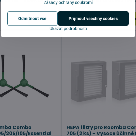
Zásady ochrany soukromí
– VZOREK
Skladem
Odmítnout vše
Přijmout všechny cookies
Do košíku
Do 
49 Kč
Ukázat podrobnosti
omba Combo
HEPA filtry pro Roomba C
5/205/105/Essential
705 (2 ks) – Vysoce účinné f