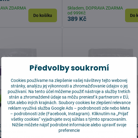
RAVA ZDARMA
Skladem, DOPRAVA ZDARMA
od 999Kč
Do košíku
Do 
389 Kč
Předvolby soukromí
Cookies používame na zlepšenie vašej návštevy tejto webovej
stránky, analýzu jej výkonnosti a zhromažďovanie údajov o jej
používaní. Na tento účel môžeme použiť nástroje a služby tretích
strán a zhromaždené údaje sa môžu preniesť k partnerom v EÚ,
USA alebo iných krajinách. Soubory cookies ke zlepšení relevance
reklam využívá služba
Google Ads – podrobnosti zde
nebo Meta
–
podrobnosti zde
(Facebook, Instagram). Kliknutím na „Prijať
všetky cookies“ vyjadrujete svoj súhlas s týmto spracovaním.
icí prostředek pro
4Robot čisticí prostředek 
Nižšie môžete nájsť podrobné informácie alebo upraviť svoje
preferencie
vysavače s
robotické vysavače s
 20 ml – VZOREK
mopováním Pure Essence 