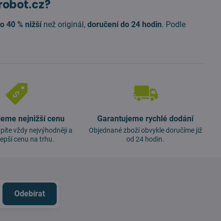
robot.cz?
o 40 % nižší
než originál,
doručení do 24 hodin
. Podle
jeme nejnižší cenu
Garantujeme rychlé dodání
píte vždy nejvýhodněji a
Objednané zboží obvykle doručíme již
lepší cenu na trhu.
od 24 hodin.
Odebírat