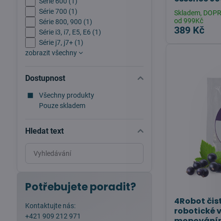
Série 600 (1)
Série 700 (1)
Skladem, DOP
od 999Kč
Série 800, 900 (1)
389 Kč
Série i3, i7, E5, E6 (1)
Série j7, j7+ (1)
zobrazit všechny
Dostupnost
Všechny produkty
Pouze skladem
Hledat text
Prohledat
výsledky
filtru
fulltextem
Potřebujete poradit?
4Robot čist
Kontaktujte nás:
robotické 
+421 909 212 971
mopováním