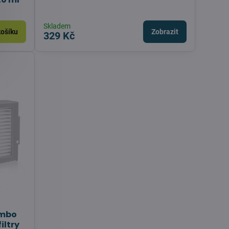
Skladem
košíku
Zobrazit
329 Kč
ombo
iltry