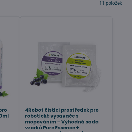
11
položek
pro
4Robot čisticí prostředek pro
00ml
robotické vysavače s
mopováním – Výhodná sada
vzorků Pure Essence +