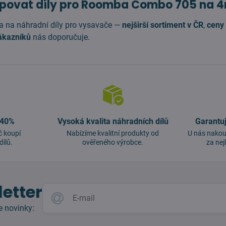
povat díly pro Roomba Combo 705 na 4
a na náhradní díly pro vysavače —
nejširší sortiment v ČR
,
ceny 
ákazníků
nás doporučuje.
 40%
Vysoká kvalita náhradních dílů
Garantu
č koupí
Nabízíme kvalitní produkty od
U nás nakou
dílů.
ověřeného výrobce.
za nej
etter
e novinky: