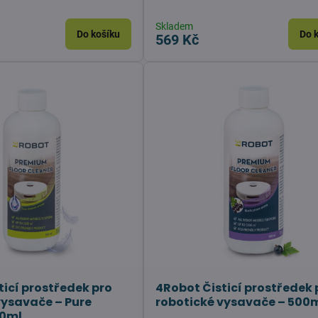
Skladem
Do košíku
Do 
569 Kč
ticí prostředek pro
4Robot Čisticí prostředek 
vysavače – Pure
robotické vysavače – 500
00ml