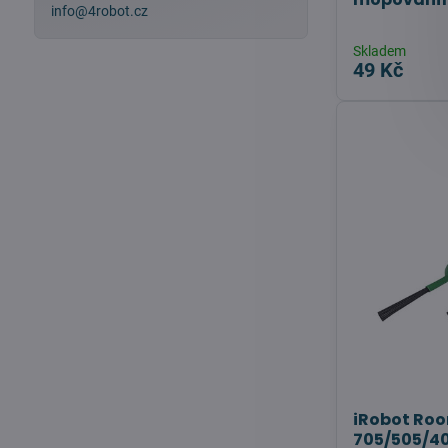
info@4robot.cz
Skladem
49 Kč
iRobot Ro
705/505/40