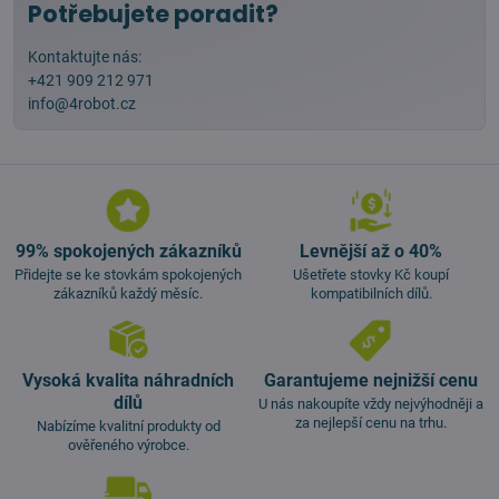
Potřebujete poradit?
Kontaktujte nás:
+421 909 212 971
info@4robot.cz
99% spokojených zákazníků
Levnější až o 40%
Přidejte se ke stovkám spokojených
Ušetřete stovky Kč koupí
zákazníků každý měsíc.
kompatibilních dílů.
Vysoká kvalita náhradních
Garantujeme nejnižší cenu
dílů
U nás nakoupíte vždy nejvýhodněji a
za nejlepší cenu na trhu.
Nabízíme kvalitní produkty od
ověřeného výrobce.