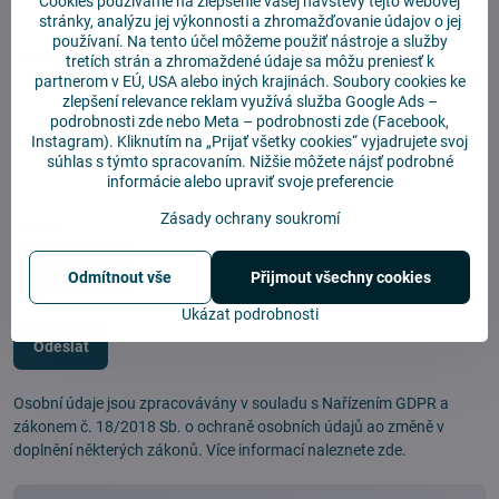
Cookies používame na zlepšenie vašej návštevy tejto webovej
stránky, analýzu jej výkonnosti a zhromažďovanie údajov o jej
používaní. Na tento účel môžeme použiť nástroje a služby
Popis problému*
*
tretích strán a zhromaždené údaje sa môžu preniesť k
partnerom v EÚ, USA alebo iných krajinách. Soubory cookies ke
zlepšení relevance reklam využívá služba
Google Ads –
podrobnosti zde
nebo Meta –
podrobnosti zde
(Facebook,
Instagram). Kliknutím na „Prijať všetky cookies“ vyjadrujete svoj
súhlas s týmto spracovaním. Nižšie môžete nájsť podrobné
informácie alebo upraviť svoje preferencie
Zásady ochrany soukromí
Soubor
Odmítnout vše
Přijmout všechny cookies
Ukázat podrobnosti
Odeslat
Osobní údaje jsou zpracovávány v souladu s Nařízením GDPR a
zákonem č. 18/2018 Sb. o ochraně osobních údajů ao změně v
doplnění některých zákonů. Více informací naleznete
zde.