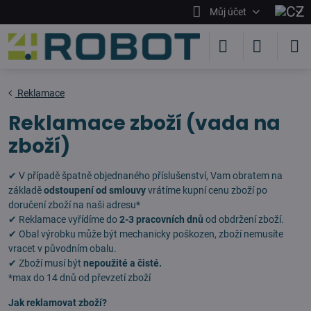
Můj účet
Reklamace
Reklamace zboží (vada na
zboží)
✔ V případě špatně objednaného příslušenství, Vam obratem na
základě
odstoupení od smlouvy
vrátíme kupní cenu zboží po
doručení zboží na naši adresu*
✔ Reklamace vyřídíme do
2-3 pracovních dnů
od obdržení zboží.
✔ Obal výrobku může být mechanicky poškozen, zboží nemusíte
vracet v původním obalu.
✔ Zboží musí být
nepoužité a čisté.
*max do 14 dnů od převzetí zboží
Jak reklamovat zboží?