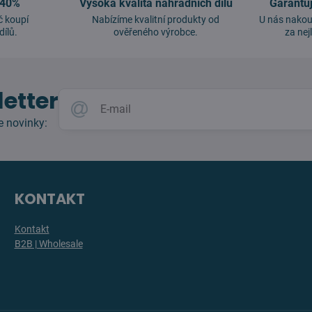
 40%
Vysoká kvalita náhradních dílů
Garantu
č koupí
Nabízíme kvalitní produkty od
U nás nakou
dílů.
ověřeného výrobce.
za nej
etter
e novinky:
KONTAKT
Kontakt
B2B | Wholesale