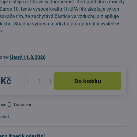
ťuje čistější a zdravější domácnost. Kompatibilní s modely
aros 10, tento vysoce kvalitní HEPA filtr zlepšuje výkon
savače tím, že zachytává částice ve vzduchu a zlepšuje
zduchu. Snadná výměna a údržba pro optimální výsledky
 dne:
Úterý
11.8.2026
 Kč
Do košíku
 pes
Doručení
obot
eno ihned k odeslání