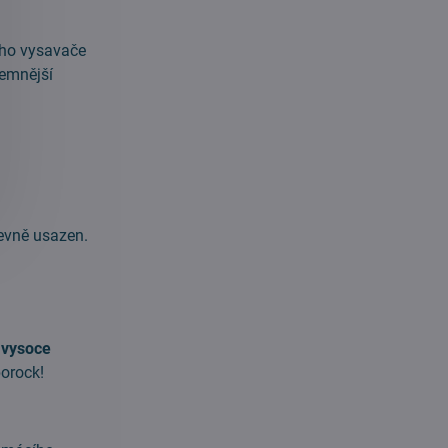
šeho vysavače
jemnější
pevně usazen.
o vysoce
orock!