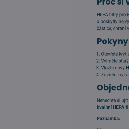
Proč si 
HEPA filtry pro
a poskytly nejvy
částice, chrání 
Pokyny 
Otevřete kryt
Vyjměte starý 
Vložte nový
H
Zavřete kryt 
Objedne
Nenechte si ujít
kvalitní HEPA fi
Poznámka: