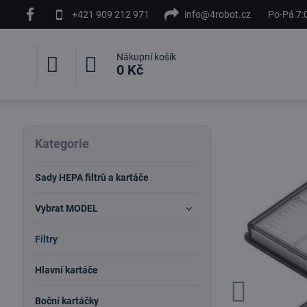
+421 909 212 971
info@4robot.cz
Po-Pá 7:
Nákupní košík
0 Kč
Kategorie
Sady HEPA filtrů a kartáče
Vybrat MODEL
Filtry
Hlavní kartáče
Boční kartáčky