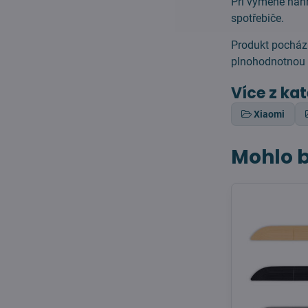
Při výměně náhr
spotřebiče.
Produkt pochází
plnohodnotnou n
Více z ka
Xiaomi
Mohlo b