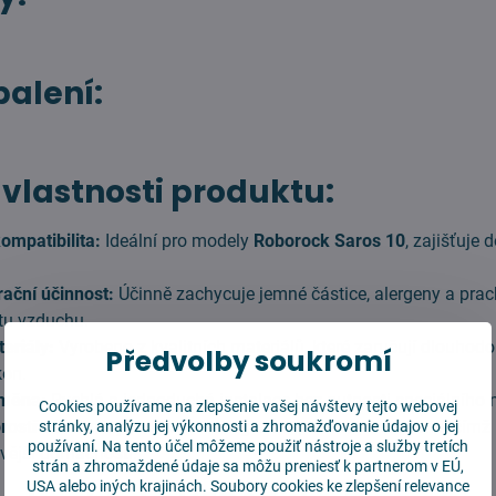
alení:
 vlastnosti produktu:
ompatibilita:
Ideální pro modely
Roborock Saros 10
, zajišťuje
rační účinnost:
Účinně zachycuje jemné částice, alergeny a prac
itu vzduchu.
eriály:
Vyrobeno z kvalitních materiálů, které zaručují dlouhodo
Předvolby soukromí
kon.
měna:
Rychlá a jednoduchá instalace bez nutnosti speciálního n
Cookies používame na zlepšenie vašej návštevy tejto webovej
rostředí:
Snižuje množství alergenů a prachu ve vzduchu, čímž 
stránky, analýzu jej výkonnosti a zhromažďovanie údajov o jej
používaní. Na tento účel môžeme použiť nástroje a služby tretích
avější domácnosti.
strán a zhromaždené údaje sa môžu preniesť k partnerom v EÚ,
USA alebo iných krajinách. Soubory cookies ke zlepšení relevance