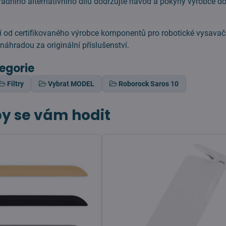
adního alternativního dílu dodržujte návod a pokyny výrobce 
 od certifikovaného výrobce komponentů pro robotické vysavače
áhradou za originální příslušenství.
tegorie
Filtry
Vybrat MODEL
Roborock Saros 10
y se vám hodit