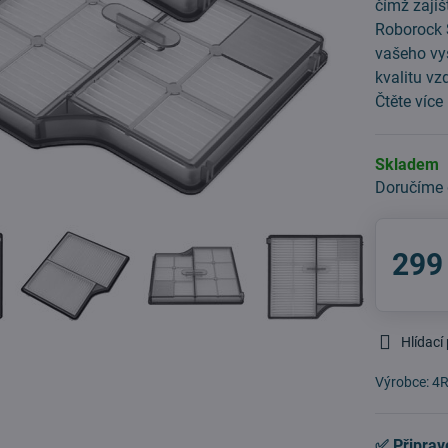
čímž zajiš
Roborock S
vašeho vy
kvalitu v
Čtěte více
Skladem
Doručíme
299
Hlídací
Výrobce:
4R
✅ Připrav