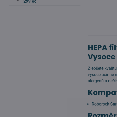
299 Kč
HEPA fi
Vysoce 
Zlepšete kvalit
vysoce účinné ná
alergenů a nečis
Kompati
Roborock Sar
Rozměr