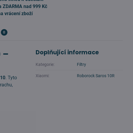
a ZDARMA nad 999 Kč
na vrácení zboží
0
) –
Doplňující informace
Kategorie:
Filtry
Xiaomi:
Roborock Saros 10R
 10
. Tyto
prachu,