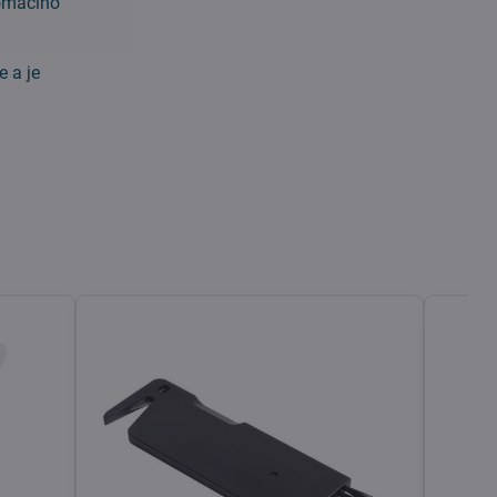
domácího
 a je