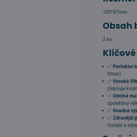
100*87mm
Obsah b
2 ks
Klíčové
✅
Perfektní k
filtraci.
✅
Vysoká filt
zlepšuje kval
✅
Odolné mat
spolehlivý vý
✅
Snadná vý
✅
Zdravější p
čistější a zdr