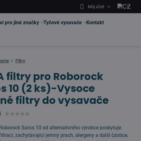
Můj účet
ví pro jiné značky
Tyčové vysavače
Kontakt
eame
Filtry
 filtry pro Roborock
s 10 (2 ks)-Vysoce
né filtry do vysavače
í
 Roborock Saros 10 od alternativního výrobce poskytuje
filtraci, zachytávající jemný prach, alergeny a další částice,