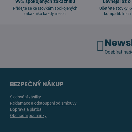
99% spokojených zákazníků
Levnější až o
Přidejte se ke stovkám spokojených
Ušetřete stovky K
zákazníků každý měsíc.
kompatibilních 
Newsl
Odebírat naš
BEZPEČNÝ NÁKUP
Sledování zásilky
Reklamace a odstoupení od smlouvy
Doprava a platba
Obchodní podmínky