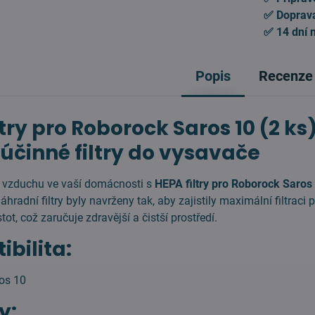
✅ Doprav
✅ 14 dní 
Popis
Recenze
ltry pro Roborock Saros 10 (2 ks
účinné filtry do vysavače
u vzduchu ve vaší domácnosti s
HEPA filtry pro Roborock Saros
hradní filtry byly navrženy tak, aby zajistily maximální filtraci 
tot, což zaručuje zdravější a čistší prostředí.
bilita:
os 10
y: