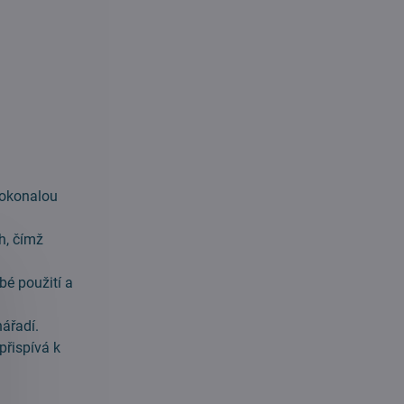
 dokonalou
h, čímž
bé použití a
ářadí.
přispívá k