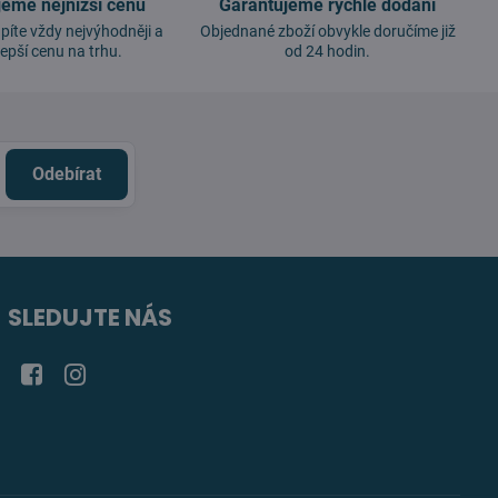
jeme nejnižší cenu
Garantujeme rychlé dodání
píte vždy nejvýhodněji a
Objednané zboží obvykle doručíme již
lepší cenu na trhu.
od 24 hodin.
Odebírat
SLEDUJTE NÁS
Facebook
Instagram