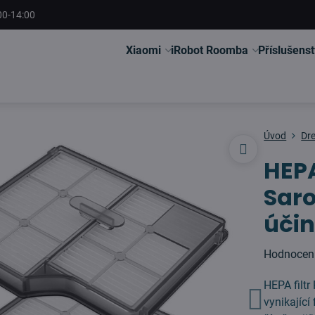
00-14:00
Xiaomi
iRobot Roomba
Příslušenst
Úvod
Dr
HEPA
Saro
účin
Hodnocen
HEPA filtr
vynikající 