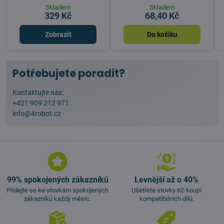
Skladem
Skladem
329 Kč
68,40 Kč
Zobrazit
Do košíku
Potřebujete poradit?
Kontaktujte nás:
+421 909 212 971
info@4robot.cz
99% spokojených zákazníků
Levnější až o 40%
Přidejte se ke stovkám spokojených
Ušetřete stovky Kč koupí
zákazníků každý měsíc.
kompatibilních dílů.