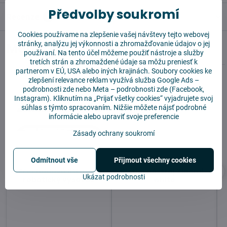
Předvolby soukromí
Recenze
0
Cookies používame na zlepšenie vašej návštevy tejto webovej
stránky, analýzu jej výkonnosti a zhromažďovanie údajov o jej
Mohlo by se vám hodit
používaní. Na tento účel môžeme použiť nástroje a služby
tretích strán a zhromaždené údaje sa môžu preniesť k
partnerom v EÚ, USA alebo iných krajinách. Soubory cookies ke
zlepšení relevance reklam využívá služba
Google Ads –
podrobnosti zde
nebo Meta –
podrobnosti zde
(Facebook,
Instagram). Kliknutím na „Prijať všetky cookies“ vyjadrujete svoj
súhlas s týmto spracovaním. Nižšie môžete nájsť podrobné
informácie alebo upraviť svoje preferencie
Zásady ochrany soukromí
Odmítnout vše
Přijmout všechny cookies
Přechodová lišta pro
Čistící nástroj Xiaomi -
Ukázat podrobnosti
robotický vysavač
white