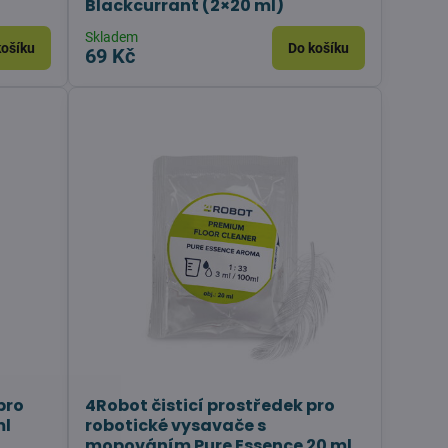
Blackcurrant (2×20 ml)
Skladem
košíku
Do košíku
69 Kč
pro
4Robot čisticí prostředek pro
ml
robotické vysavače s
mopováním Pure Essence 20 ml