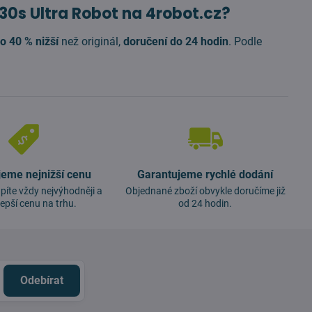
30s Ultra Robot na 4robot.cz?
o 40 % nižší
než originál,
doručení do 24 hodin
. Podle
jeme nejnižší cenu
Garantujeme rychlé dodání
píte vždy nejvýhodněji a
Objednané zboží obvykle doručíme již
lepší cenu na trhu.
od 24 hodin.
Odebírat