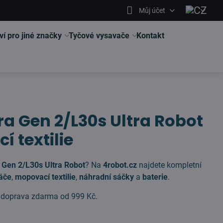
Můj účet
ví pro jiné značky
Tyčové vysavače
Kontakt
ra Gen 2/L30s Ultra Robot
í textilie
a Gen 2/L30s Ultra Robot
? Na
4robot.cz
najdete kompletní
táče
,
mopovací textilie
,
náhradní sáčky
a
baterie
.
, doprava zdarma od 999 Kč.