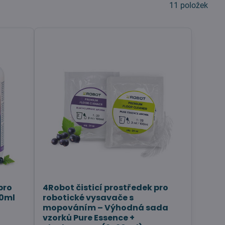
11
položek
pro
4Robot čisticí prostředek pro
00ml
robotické vysavače s
mopováním – Výhodná sada
vzorků Pure Essence +