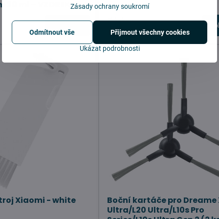
 20 ml – VZOREK
Zásady ochrany soukromí
Skladem
Do košíku
Zo
329 Kč
Odmítnout vše
Přijmout všechny cookies
Ukázat podrobnosti
troj Xiaomi - white
Boční kartáče pro Dreame
Ultra/L20 Ultra/L10s Pro