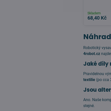
Skladem
68,40 Kč
Náhradn
Robotický vys
4robot.cz
najde
Jaké díly
Pravidelnou vý
textilie
(po cca 
Jsou alter
Ano. Naše kompa
stejné.