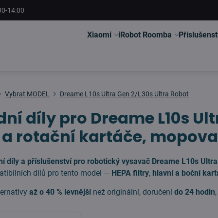
00-14:00
Xiaomi
iRobot Roomba
Příslušenst
Vybrat MODEL
Dreame L10s Ultra Gen 2/L30s Ultra Robot
ní díly pro Dreame L10s Ult
y a rotační kartáče, mopovac
í díly a příslušenství pro robotický vysavač Dreame L10s Ultr
tibilních dílů pro tento model —
HEPA filtry
,
hlavní a boční kar
ternativy
až o 40 % levnější
než originální, doručení
do 24 hodin