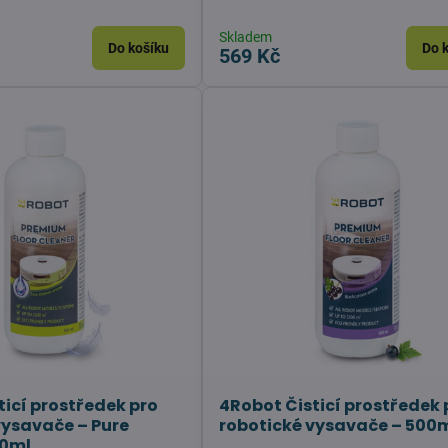
Skladem
Do košíku
Do 
569 Kč
ticí prostředek pro
4Robot Čisticí prostředek 
vysavače – Pure
robotické vysavače – 500
00ml