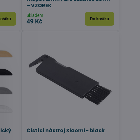
– VZOREK
Skladem
košíku
Do košíku
49 Kč
tický
Čistící nástroj Xiaomi - black