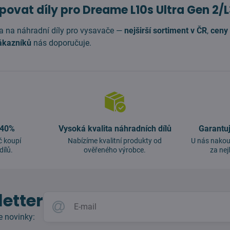
povat díly pro Dreame L10s Ultra Gen 2/L
a na náhradní díly pro vysavače —
nejširší sortiment v ČR
,
ceny 
ákazníků
nás doporučuje.
 40%
Vysoká kvalita náhradních dílů
Garantu
č koupí
Nabízíme kvalitní produkty od
U nás nakou
dílů.
ověřeného výrobce.
za nej
etter
e novinky: