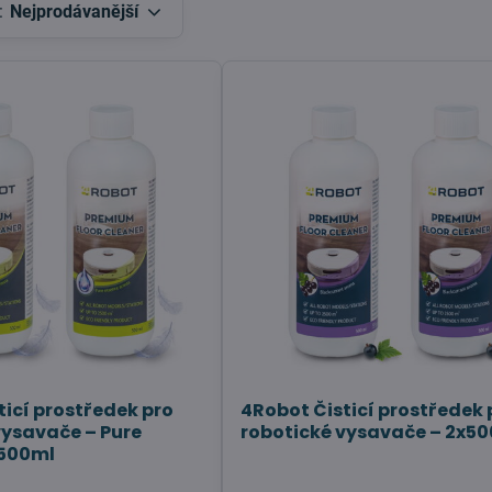
:
Nejprodávanější
ticí prostředek pro
4Robot Čisticí prostředek 
vysavače – Pure
robotické vysavače – 2x5
x500ml