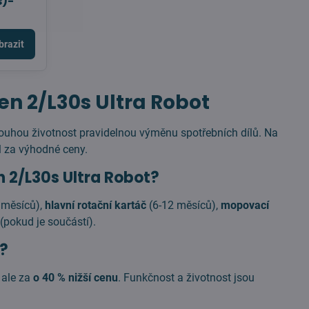
s)-
brazit
en 2/L30s Ultra Robot
louhou životnost pravidelnou výměnu spotřebních dílů. Na
l za výhodné ceny.
n 2/L30s Ultra Robot?
 měsíců),
hlavní rotační kartáč
(6-12 měsíců),
mopovací
(pokud je součástí).
í?
, ale za
o 40 % nižší cenu
. Funkčnost a životnost jsou