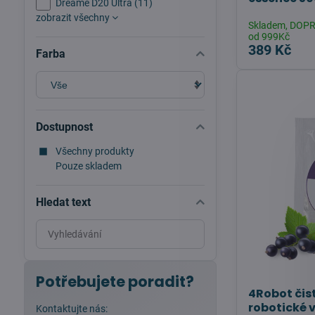
Dreame D20 Ultra (11)
zobrazit všechny
Skladem, DOP
od 999Kč
389 Kč
Farba
Dostupnost
Všechny produkty
Pouze skladem
Hledat text
Prohledat
výsledky
filtru
fulltextem
Potřebujete poradit?
4Robot čist
robotické 
Kontaktujte nás: