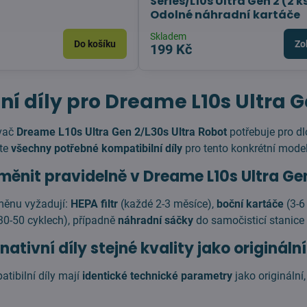
Series/L10s Ultra Gen 2 (2 k
Odolné náhradní kartáče
Skladem
Do košíku
Zo
199 Kč
í díly pro Dreame L10s Ultra G
avač
Dreame L10s Ultra Gen 2/L30s Ultra Robot
potřebuje pro d
te
všechny potřebné kompatibilní díly
pro tento konkrétní mode
 měnit pravidelně v Dreame L10s Ultra Ge
měnu vyžadují:
HEPA filtr
(každé 2-3 měsíce),
boční kartáče
(3-6
30-50 cyklech), případně
náhradní sáčky
do samočisticí stanice 
nativní díly stejné kvality jako origináln
tibilní díly mají
identické technické parametry
jako originální