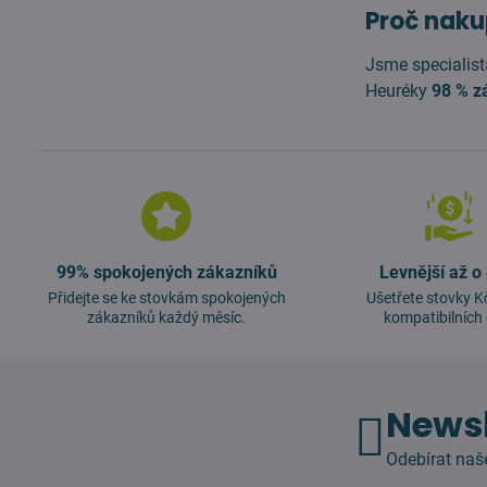
Proč naku
Jsme specialist
Heuréky
98 % z
99% spokojených zákazníků
Levnější až o
Přidejte se ke stovkám spokojených
Ušetřete stovky K
zákazníků každý měsíc.
kompatibilních 
Newsl
Odebírat naš