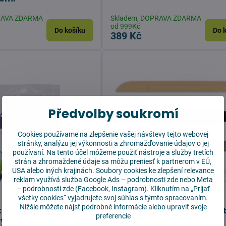
RAVA ZDARMA
Skladem, DOPRAVA ZDARMA
od 999Kč
Do košíku
Do 
389 Kč
Předvolby soukromí
Cookies používame na zlepšenie vašej návštevy tejto webovej
stránky, analýzu jej výkonnosti a zhromažďovanie údajov o jej
používaní. Na tento účel môžeme použiť nástroje a služby tretích
strán a zhromaždené údaje sa môžu preniesť k partnerom v EÚ,
USA alebo iných krajinách. Soubory cookies ke zlepšení relevance
reklam využívá služba
Google Ads – podrobnosti zde
nebo Meta
–
podrobnosti zde
(Facebook, Instagram). Kliknutím na „Prijať
všetky cookies“ vyjadrujete svoj súhlas s týmto spracovaním.
Nižšie môžete nájsť podrobné informácie alebo upraviť svoje
icí prostředek pro
Přechodová lišta pro robo
preferencie
vysavače s
vysavač