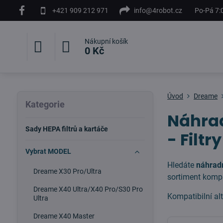
+421 909 212 971
info@4robot.cz
Po-Pá 7:
Nákupní košík
0 Kč
Úvod
Dreame
Kategorie
Náhrad
Sady HEPA filtrů a kartáče
- Filtr
Vybrat MODEL
Hledáte
náhradn
Dreame X30 Pro/Ultra
sortiment kompa
Dreame X40 Ultra/X40 Pro/S30 Pro
Kompatibilní al
Ultra
Dreame X40 Master