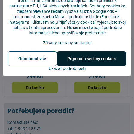
tretích strán a zhromaždené údaje sa môžu preniesť k
partnerom v EÚ, USA alebo iných krajinách. Soubory cookies ke
zlepšení relevance reklam využívá služba
Google Ads –
podrobnosti zde
nebo Meta –
podrobnosti zde
(Facebook,
Instagram). Kliknutím na „Prijať všetky cookies“ vyjadrujete svoj
súhlas s týmto spracovaním. Nižšie môžete nájsť podrobné
informácie alebo upraviť svoje preferencie
Zásady ochrany soukromí
Magnetická páska pro
Hlavní kartáč pro
Xiaomi - 2m
Xiaomi Roidme Eve Plus
Odmítnout vše
Přijmout všechny cookies
Ukázat podrobnosti
Skladem
Skladem
299 Kč
279 Kč
Do košíku
Do košíku
Potřebujete poradit?
Kontaktujte nás:
+421 909 212 971