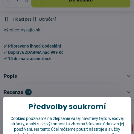
Hlídací pes
Doručení
Výrobce:
Vysajto.sk
✅ Připraveno ihned k odeslání
✅ Doprava ZDARMA nad 999 Kč
✅ 14 dní na vrácení zboží
Popis
Recenze
0
Předvolby soukromí
Mohlo by se vám hodit
Cookies používame na zlepšenie vašej návštevy tejto webovej
stránky, analýzu jej výkonnosti a zhromažďovanie údajov o jej
používaní. Na tento účel môžeme použiť nástroje a služby