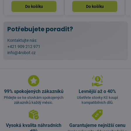
Do košíku
Do košíku
Potřebujete poradit?
Kontaktujte nás:
+421 909 212 971
info@4robot.cz
99% spokojených zákazníků
Levnější až o 40%
Přidejte se ke stovkám spokojených
Ušetřete stovky Kč koupí
zákazníků každý měsíc.
kompatibilních dílů.
Vysoká kvalita náhradních
Garantujeme nejnižší cenu