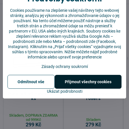
Cookies používame na zlepšenie vašej návštevy tejto webovej
Mohlo by se vám hodit
stránky, analýzu jej výkonnosti a zhromažďovanie údajov o jej
používaní. Na tento účel môžeme použiť nástroje a služby
tretích strán a zhromaždené údaje sa môžu preniesť k
partnerom v EÚ, USA alebo iných krajinách. Soubory cookies ke
zlepšení relevance reklam využívá služba
Google Ads –
podrobnosti zde
nebo Meta –
podrobnosti zde
(Facebook,
Instagram). Kliknutím na „Prijať všetky cookies“ vyjadrujete svoj
súhlas s týmto spracovaním. Nižšie môžete nájsť podrobné
informácie alebo upraviť svoje preferencie
Zásady ochrany soukromí
Odmítnout vše
Přijmout všechny cookies
Xiaomi Roborock
Hlavní kartáč pro
S5(max), S6(max), S6
Xiaomi Mi Robot a
Ukázat podrobnosti
Pure, e4, e5 Hepa Filtr 2
Roborock - Detachable
ks
rollers
Skladem, DOPRAVA ZDARMA
od 999Kč
Skladem
299 Kč
279 Kč