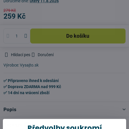
Doručíme dne:
Úterý
11.8.2026
279 Kč
259 Kč
Do košíku
Hlídací pes
Doručení
Výrobce:
Vysajto.sk
✅ Připraveno ihned k odeslání
✅ Doprava ZDARMA nad 999 Kč
✅ 14 dní na vrácení zboží
Popis
Recenze
0
Předvolby soukromí