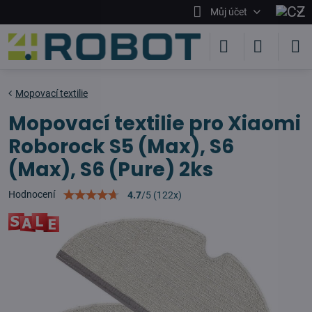
Můj účet
Mopovací textilie
Mopovací textilie pro Xiaomi
Roborock S5 (Max), S6
(Max), S6 (Pure) 2ks
Hodnocení
4.7
/
5
(
122
x)