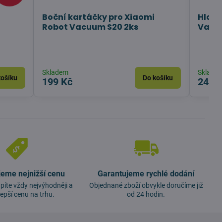
Boční kartáčky pro Xiaomi
Hlavn
Robot Vacuum S20 2ks
Vacu
Skladem
Sklade
košíku
Do košíku
199 Kč
249 
jeme nejnižší cenu
Garantujeme rychlé dodání
píte vždy nejvýhodněji a
Objednané zboží obvykle doručíme již
lepší cenu na trhu.
od 24 hodin.