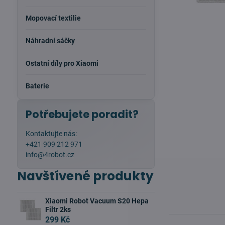
Mopovací textilie
Náhradní sáčky
Ostatní díly pro Xiaomi
Baterie
Potřebujete poradit?
Kontaktujte nás:
+421 909 212 971
info@4robot.cz
Navštívené produkty
Xiaomi Robot Vacuum S20 Hepa
Filtr 2ks
299 Kč