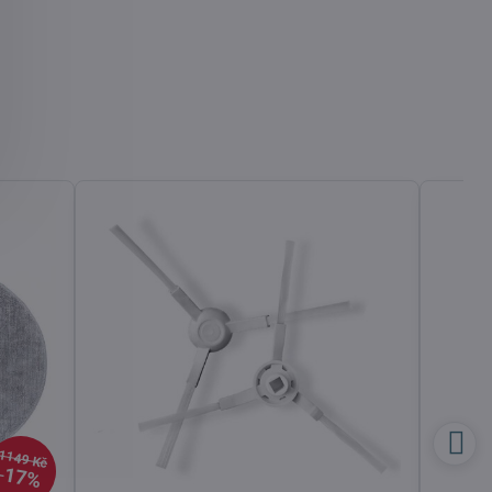
1149 Kč
17%