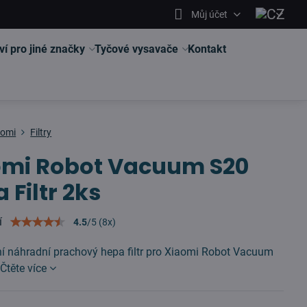
Můj účet
ví pro jiné značky
Tyčové vysavače
Kontakt
aomi
Filtry
omi Robot Vacuum S20
 Filtr 2ks
í
4.5
/
5
(
8
x)
ní náhradní prachový hepa filtr pro Xiaomi Robot Vacuum
s
Čtěte více