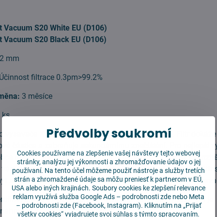
t Vacuum S20 White EU (D106)
t Vacuum S20 Black EU (D106)
62 mm
Účinnost filtrace 0.3pm>99.2%
měna:
3 měsíce
 ks
Předvolby soukromí
ro vysavače Xiaomi se dodává v balení po 2 kusech. Filtr dokáže 
vé částice a zabraňuje sekundárnímu znečištění. Pro nejlepší v
Cookies používame na zlepšenie vašej návštevy tejto webovej
bce měnit filtr alespoň každých 3 – 6 měsíců, záleží na intenzit
stránky, analýzu jej výkonnosti a zhromažďovanie údajov o jej
 vám pomůže zkontrolovat inteligentní aplikace My Home. Filtr 
používaní. Na tento účel môžeme použiť nástroje a služby tretích
strán a zhromaždené údaje sa môžu preniesť k partnerom v EÚ,
ýt a oplachovat, mohlo by dojít k závažnému poškození vysava
USA alebo iných krajinách. Soubory cookies ke zlepšení relevance
reklam využívá služba
Google Ads – podrobnosti zde
nebo Meta
ertifikovaného výrobce komponentů pro robotické vysavače a je
–
podrobnosti zde
(Facebook, Instagram). Kliknutím na „Prijať
náhradou k originálnímu výrobku.
všetky cookies“ vyjadrujete svoj súhlas s týmto spracovaním.