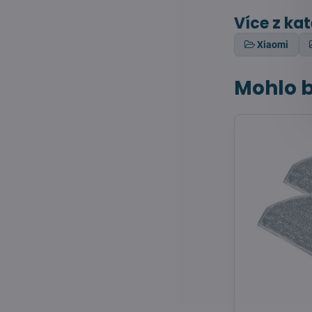
Více z ka
Xiaomi
Mohlo b