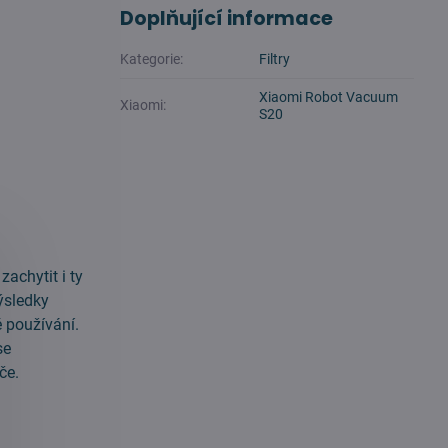
Doplňující informace
Kategorie:
Filtry
Xiaomi Robot Vacuum
Xiaomi:
S20
zachytit i ty
ýsledky
ě používání.
se
če.