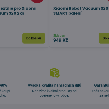
extilie pro Xiaomi
Xiaomi Robot Vacuum S20
uum S20 2ks
SMART balení
Skladem
Do košíku
Do 
949 Kč
 40%
Vysoká kvalita náhradních dílů
Garantu
č koupí
Nabízíme kvalitní produkty od
U nás nakou
dílů.
ověřeného výrobce.
za nej