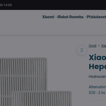
00-14:00
Xiaomi
iRobot Roomba
Příslušenst
Úvod
Xi
Xia
Hepa
Hodnocen
Alternativ
S20 - 2 k