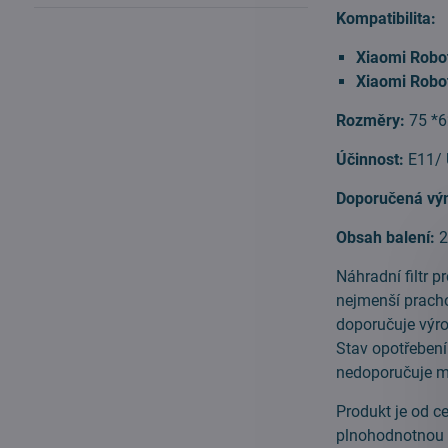
Kompatibilita:
Xiaomi Robo
Xiaomi Robo
Rozměry:
75 *
Účinnost:
E11/ 
Doporučená vý
Obsah balení:
2
Náhradní filtr p
nejmenší pracho
doporučuje výro
Stav opotřebení
nedoporučuje m
Produkt je od c
plnohodnotnou 