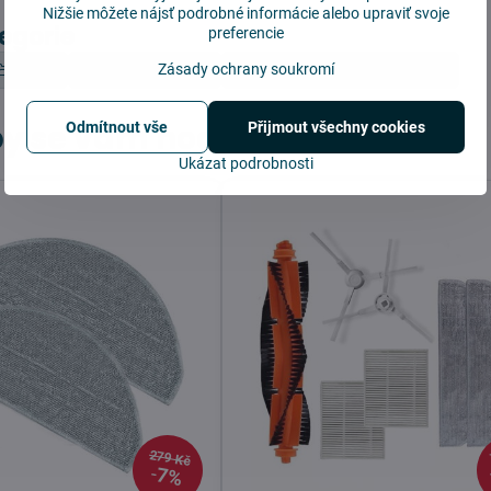
Nižšie môžete nájsť podrobné informácie alebo upraviť svoje
tegorie
preferencie
Zásady ochrany soukromí
Filtry
Vybrat MODEL
Xiaomi Robot Vacuum S20
y se vám hodit
Odmítnout vše
Přijmout všechny cookies
Ukázat podrobnosti
279 Kč
7%