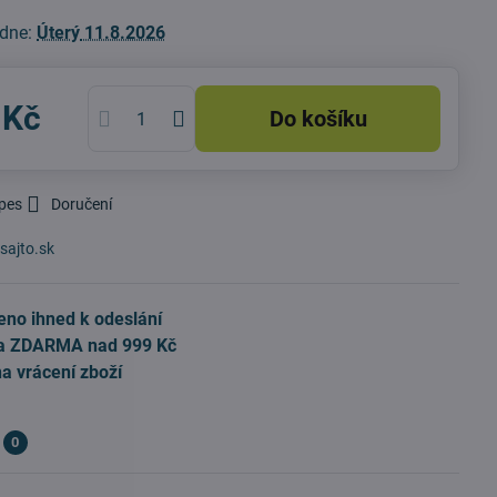
 dne:
Úterý
11.8.2026
 Kč
Do košíku
 pes
Doručení
sajto.sk
eno ihned k odeslání
a ZDARMA nad 999 Kč
na vrácení zboží
0