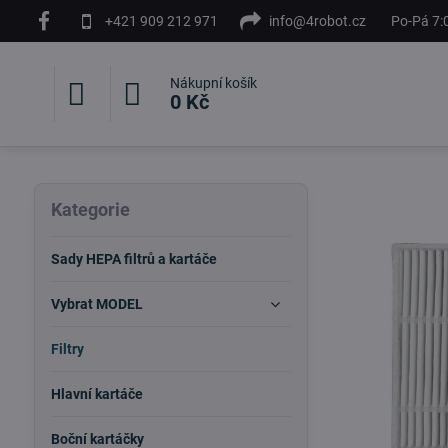
+421 909 212 971
info@4robot.cz
Po-Pá 7:
Nákupní košík
0 Kč
Kategorie
Sady HEPA filtrů a kartáče
Vybrat MODEL
Filtry
Hlavní kartáče
Boční kartáčky