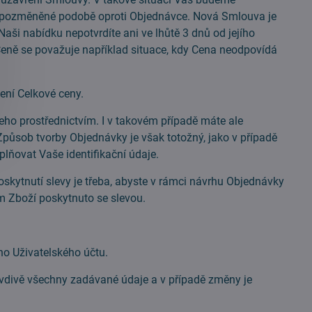
 pozměněné podobě oproti Objednávce. Nová Smlouva je
Naši nabídku nepotvrdíte ani ve lhůtě 3 dnů od jejího
Ceně se považuje například situace, kdy Cena neodpovídá
ní Celkové ceny.
eho prostřednictvím. I v takovém případě máte ale
Způsob tvorby Objednávky je však totožný, jako v případě
plňovat Vaše identifikační údaje.
kytnutí slevy je třeba, abyste v rámci návrhu Objednávky
ám Zboží poskytnuto se slevou.
o Uživatelského účtu.
avdivě všechny zadávané údaje a v případě změny je