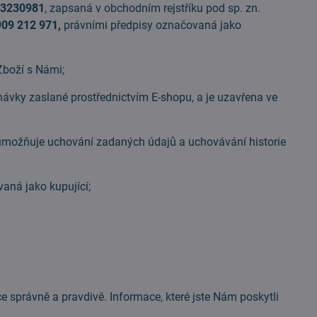
53230981
, zapsaná v obchodním rejstříku pod sp. zn.
09 212 971,
právními předpisy označovaná jako
Zboží s Námi;
ávky zaslané prostřednictvím E-shopu, a je uzavřena ve
 umožňuje uchování zadaných údajů a uchovávání historie
aná jako kupující;
právně a pravdivě. Informace, které jste Nám poskytli