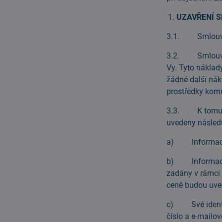
UZAVŘENÍ 
3.1. Smlouvu s
3.2. Smlouva j
Vy. Tyto náklady
žádné další nák
prostředky kom
3.3. K tomu, ab
uvedeny následu
a) Informace o
b) Informace o
zadány v rámci 
ceně budou uve
c) Své identifi
číslo a e-mailo