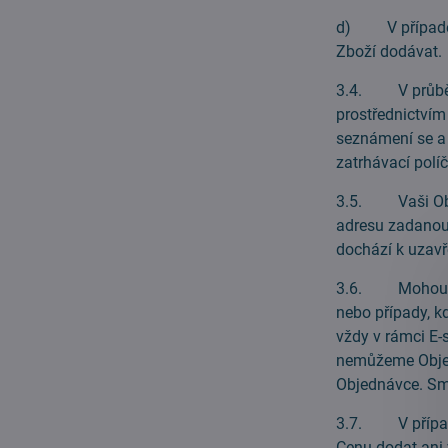
d) V případě S
Zboží dodávat.
3.4. V průběhu 
prostřednictvím 
seznámení se a
zatrhávací políč
3.5. Vaši Obje
adresu zadanou 
dochází k uzav
3.6. Mohou nas
nebo případy, k
vždy v rámci E-
nemůžeme Objed
Objednávce. Sml
3.7. V případě
Cenu dodat ani 