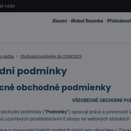
00-14:00
Xiaomi
iRobot Roomba
Příslušenst
a platba
Obchodní podmínky do 23042023
dní podmínky
cné obchodné podmienky
VŠEOBECNÉ OBCHODNÍ PO
 obchodní podmínky (“
Podmínky
”) upravují práva a povinnosti 
hů uzavřených prostřednictvím E-shopu na webových stránkác
ace o zpracování Vašich osobních údajů jsou obsaženy v Zásad