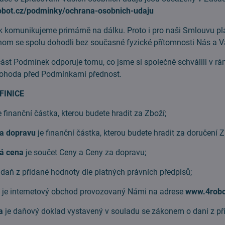
obot.cz/podminky/ochrana-osobnich-udaju
 tak komunikujeme primárně na dálku. Proto i pro naši Smlouvu pl
om se spolu dohodli bez současné fyzické přítomnosti Nás a V
ást Podmínek odporuje tomu, co jsme si společně schválili v 
 dohoda před Podmínkami přednost.
FINICE
e finanční částka, kterou budete hradit za Zboží;
a dopravu
je finanční částka, kterou budete hradit za doručení Z
vá cena
je součet Ceny a Ceny za dopravu;
 daň z přidané hodnoty dle platných právních předpisů;
p
je internetový obchod provozovaný Námi na adrese
www.4robo
a
je daňový doklad vystavený v souladu se zákonem o dani z př