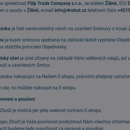
e společnost
Filip Trade Company s.r.o.
, se sídlem
Žilině,
IČO
m u soudu v
Žilině,
e-mail
info@4robot.cz
telefonní číslo
+4219
návka
je Váš neodvolatelný návrh na uzavření Smlouvy o koupi 
va
je kupní smlouva sjednaná na základě řádně vyplněné Objedn
Nás obdržíte potvrzení Objednávky;
lský účet
je účet zřízený na základě Vámi sdělených údajů, jež
oží a uzavřených Smluv;
 osoba nakupující na Našem E-shopu, právními předpisy označov
e vše, co můžete nakoupit na E-shopu.
novení a poučení
ží je možná jen přes webové rozhraní E-shopu.
u Zboží je Vaše povinnost poskytnout Nám všechny informace s
boží budeme tedy považovat za správné a pravdivé.