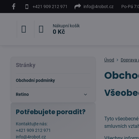
+421 909 212 971
info@4robot.cz
Po-Pá 7:
Nákupní košík
0 Kč
Úvod
Doprava 
Stránky
Obcho
Obchodní podmínky
Všeobe
Retino
Potřebujete poradit?
Tyto všeobecné
Kontaktujte nás:
smluvních vzta
+421 909 212 971
info@4robot.cz
Všechny inform