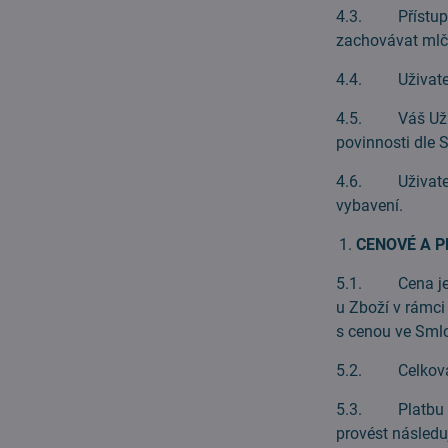
4.3. Přístup k
zachovávat mlče
4.4. Uživatelsk
4.5. Váš Uživat
povinnosti dle 
4.6. Uživatels
vybavení.
CENOVÉ A P
5.1. Cena je v
u Zboží v rámci
s cenou ve Smlo
5.2. Celková c
5.3. Platbu Ce
provést následu