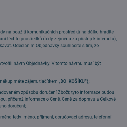
y na použití komunikačních prostředků na dálku hradíte
ání těchto prostředků (tedy zejména za přístup k internetu),
ávat. Odesláním Objednávky souhlasíte s tím, že
vořili návrh Objednávky. V tomto návrhu musí být
nákup máte zájem, tlačítkem
„DO KOŠÍKU“);
dovaném způsobu doručení Zboží; tyto informace budou
opu, přičemž informace o Ceně, Ceně za dopravu a Celkové
eho doručení;
ména tedy jméno, příjmení, doručovací adresu, telefonní