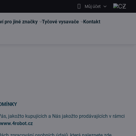
Můj účet
ví pro jiné značky
Tyčové vysavače
Kontakt
DMÍNKY
Vás, jakožto kupujících a Nás jakožto prodávajících v rámci
h
www.4robot.cz
ách zpracování osobních údajů, která naleznete zde