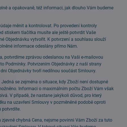
ně a opakovaně, též informaci, jak dlouho Vám budeme
aje měnit a kontrolovat. Po provedení kontroly
d stiskem tlačítka musíte ale ještě potvrdit Vaše
 Objednávku vytvořit. K potvrzení a souhlasu slouží
lněné informace odeslány přímo Nám.
, potvrdíme zprávou odeslanou na Vaši e-mailovou
yto Podmínky. Potvrzením Objednávky z naší strany
dni Objednávky tvoří nedílnou součást Smlouvy.
edná se zejména o situace, kdy Zboží není dostupné
ny umožněno. Informaci o maximálním počtu Zboží Vám však
á. V případě, že nastane jakýkoli důvod, pro který
ku na uzavření Smlouvy v pozměněné podobě oproti
 potvrdíte.
zjevně chybná Cena, nejsme povinni Vám Zboží za tuto
 k uzavření Smlouvy. V takové situaci Vás budeme