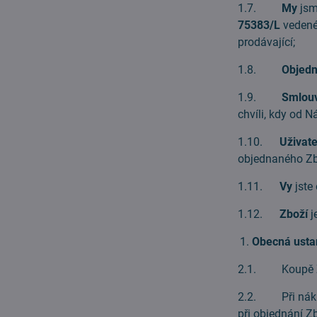
1.7.
My
jsm
75383/L
vedené
prodávající;
1.8.
Objed
1.9.
Smlou
chvíli, kdy od 
1.10.
Uživate
objednaného Zb
1.11.
Vy
jste
1.12.
Zboží
j
Obecná usta
2.1. Koupě Zbo
2.2. Při nákup
při objednání Z