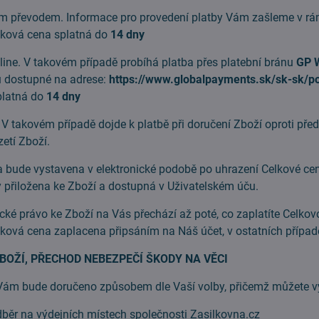
řevodem. Informace pro provedení platby Vám zašleme v rámc
lková cena splatná do
14 dny
ne. V takovém případě probíhá platba přes platební bránu
GP 
ou dostupné na adrese:
https://www.globalpayments.sk/sk-sk/p
platná do
14 dny
V takovém případě dojde k platbě při doručení Zboží oproti pře
zetí Zboží.
ude vystavena v elektronické podobě po uhrazení Celkové ceny
y přiložena ke Zboží a dostupná v Uživatelském úču.
 právo ke Zboží na Vás přechází až poté, co zaplatíte Celkov
ková cena zaplacena připsáním na Náš účet, v ostatních případ
BOŽÍ, PŘECHOD NEBEZPEČÍ ŠKODY NA VĚCI
 bude doručeno způsobem dle Vaší volby, přičemž můžete vybí
r na výdejních místech společnosti Zasilkovna.cz