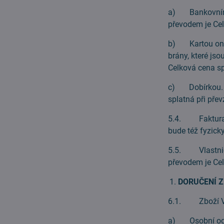
a) Bankovním p
převodem je Ce
b) Kartou onli
brány, které js
Celková cena s
c) Dobírkou.
splatná při přev
5.4. Faktura b
bude též fyzick
5.5. Vlastnické
převodem je Cel
DORUČENÍ Z
6.1. Zboží Vám
a) Osobní odbě