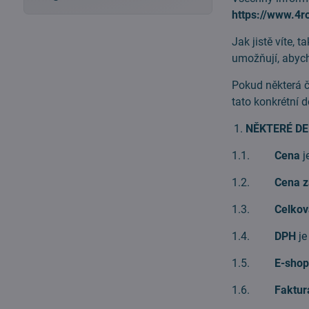
https://www.4r
Jak jistě víte,
umožňují, abych
Pokud některá č
tato konkrétní
NĚKTERÉ DE
1.1.
Cena
j
1.2.
Cena z
1.3.
Celko
1.4.
DPH
je
1.5.
E-sho
1.6.
Faktur