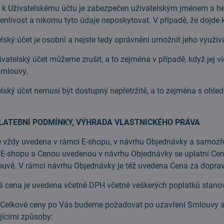
 Uživatelskému účtu je zabezpečen uživatelským jménem a hesl
nlivost a nikomu tyto údaje neposkytovat. V případě, že dojde 
ý účet je osobní a nejste tedy oprávněni umožnit jeho využívá
elský účet můžeme zrušit, a to zejména v případě, když jej ví
Smlouvy.
ký účet nemusí být dostupný nepřetržitě, a to zejména s ohl
LATEBNÍ PODMÍNKY, VÝHRADA VLASTNICKÉHO PRÁVA
ždy uvedena v rámci E-shopu, v návrhu Objednávky a samozře
 E-shopu a Cenou uvedenou v návrhu Objednávky se uplatní Cen
uvě. V rámci návrhu Objednávky je též uvedena Cena za doprav
ena je uvedena včetně DPH včetně veškerých poplatků stan
lkové ceny po Vás budeme požadovat po uzavření Smlouvy a 
jícími způsoby: