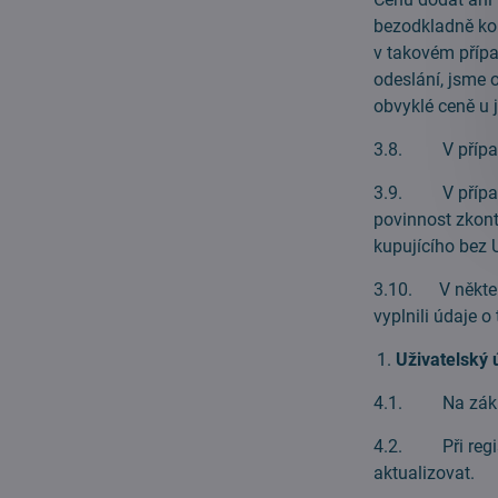
bezodkladně ko
v takovém případ
odeslání, jsme 
obvyklé ceně u j
3.8. V případě
3.9. V případ
povinnost zkont
kupujícího bez 
3.10. V některý
vyplnili údaje 
Uživatelský 
4.1. Na základ
4.2. Při regist
aktualizovat.