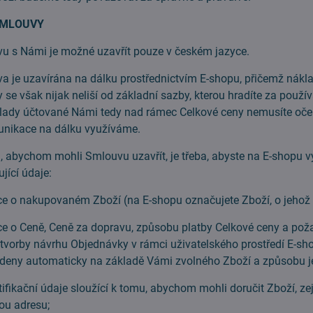
SMLOUVY
 Námi je možné uzavřít pouze v českém jazyce.
e uzavírána na dálku prostřednictvím E-shopu, přičemž náklad
 se však nijak neliší od základní sazby, kterou hradíte za použív
lady účtované Námi tedy nad rámec Celkové ceny nemusíte oček
unikace na dálku využíváme.
ychom mohli Smlouvu uzavřít, je třeba, abyste na E-shopu vyt
jící údaje:
 nakupovaném Zboží (na E-shopu označujete Zboží, o jehož 
 Ceně, Ceně za dopravu, způsobu platby Celkové ceny a poža
tvorby návrhu Objednávky v rámci uživatelského prostředí E-sh
deny automaticky na základě Vámi zvolného Zboží a způsobu j
kační údaje sloužící k tomu, abychom mohli doručit Zboží, zej
vou adresu;