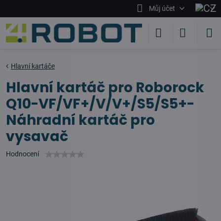
Můj účet
Hlavní kartáče
Hlavní kartáč pro Roborock
Q10-VF/VF+/V/V+/S5/S5+-
Náhradní kartáč pro
vysavač
Hodnocení