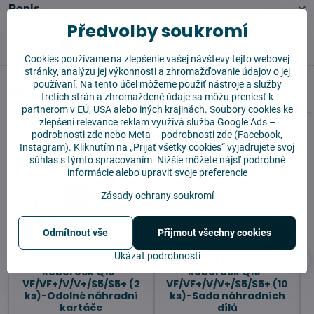
Popis
Předvolby soukromí
Recenze
0
Cookies používame na zlepšenie vašej návštevy tejto webovej
stránky, analýzu jej výkonnosti a zhromažďovanie údajov o jej
Mohlo by se vám hodit
používaní. Na tento účel môžeme použiť nástroje a služby
tretích strán a zhromaždené údaje sa môžu preniesť k
partnerom v EÚ, USA alebo iných krajinách. Soubory cookies ke
zlepšení relevance reklam využívá služba
Google Ads –
podrobnosti zde
nebo Meta –
podrobnosti zde
(Facebook,
Instagram). Kliknutím na „Prijať všetky cookies“ vyjadrujete svoj
súhlas s týmto spracovaním. Nižšie môžete nájsť podrobné
informácie alebo upraviť svoje preferencie
Zásady ochrany soukromí
Odmítnout vše
Přijmout všechny cookies
17%
Ukázat podrobnosti
Boční kartáče pro
Výhodný balíček pro
Roborock Q10-
Roborock Q10-
VF/VF+/V/V+/S5/S5+ (2
VF/VF+/V/V+/S5/S5+ (10
ks)-Odolné náhradní
ks)-Sada náhradních
kartáče
dílů