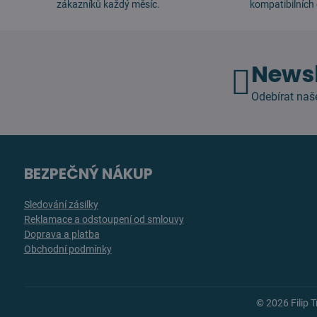
zákazníků každý měsíc.
kompatibilních 
Newsl
Odebírat naš
BEZPEČNÝ NÁKUP
Sledování zásilky
Reklamace a odstoupení od smlouvy
Doprava a platba
Obchodní podmínky
©
2026
Filip 