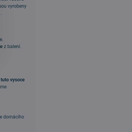
jsou vyrobeny
.
e.
ie
z balení.
 tuto vysoce
ame
bce domácího