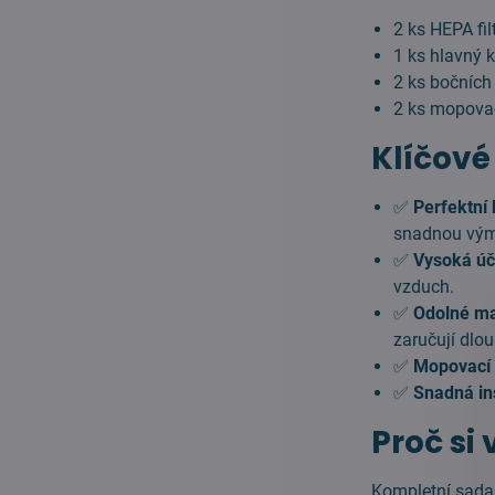
2 ks HEPA fil
1 ks hlavný 
2 ks bočních
2 ks mopovací
Klíčové
✅
Perfektní 
snadnou vý
✅
Vysoká úč
vzduch.
✅
Odolné ma
zaručují dlo
✅
Mopovací t
✅
Snadná in
Proč si
Kompletní sada