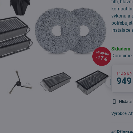
filtr, hla
kompatibil
výkonu a e
potřebuje
instalace 
Skladem
1149 Kč
Doručíme
17%
1149 Kč
949
Hlídací
Výrobce:
Af
✅ Připrav