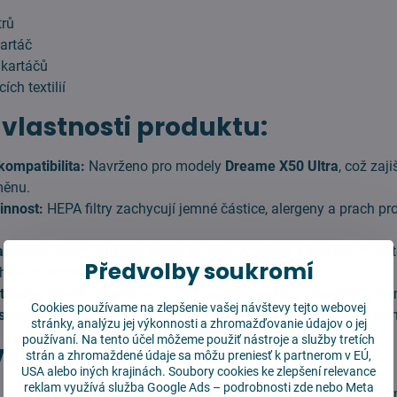
trů
kartáč
 kartáčů
ch textilií
 vlastnosti produktu:
kompatibilita:
Navrženo pro modely
Dreame X50 Ultra
, což zaji
měnu.
innost:
HEPA filtry zachycují jemné částice, alergeny a prach pro
teriály:
Hlavní kartáč a boční kartáče vyrobené z kvalitních mat
Předvolby soukromí
uhou životnost.
extilie:
Efektivně odstraňují nečistoty a zajišťují dokonalé čiště
Cookies používame na zlepšenie vašej návštevy tejto webovej
stalace:
Rychlá a jednoduchá výměna bez potřeby speciálních n
stránky, analýzu jej výkonnosti a zhromažďovanie údajov o jej
používaní. Na tento účel môžeme použiť nástroje a služby tretích
 vybrat tuto sadu?
strán a zhromaždené údaje sa môžu preniesť k partnerom v EÚ,
USA alebo iných krajinách. Soubory cookies ke zlepšení relevance
reklam využívá služba
Google Ads – podrobnosti zde
nebo Meta
 náhradních dílů pro Dreame X50 Ultra pomáhá prodloužit život