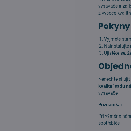
vysavače a zaji
z vysoce kvalitn
Pokyny 
Vyjměte staré
Nainstalujte
Ujistěte se, 
Objedne
Nenechte si ují
kvalitní sadu n
vysavače!
Poznámka:
Při výměně náhr
spotřebiče.