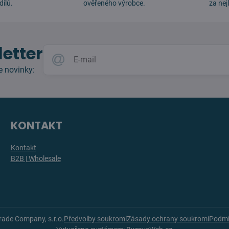
dílů.
ověřeného výrobce.
za nej
etter
e novinky:
KONTAKT
Kontakt
B2B | Wholesale
Trade Company, s.r.o.
Předvolby soukromí
Zásady ochrany soukromí
Podmí