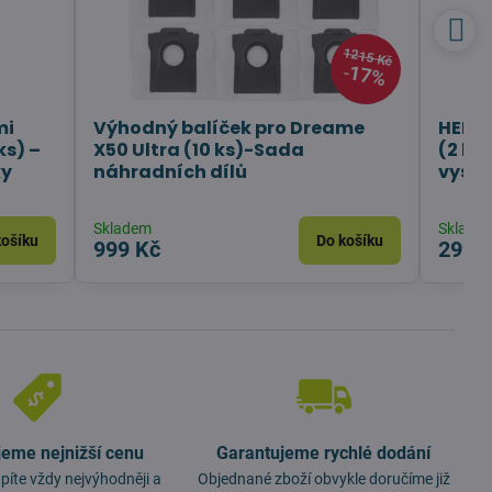
1215 Kč
17%
mi
Výhodný balíček pro Dreame
HEPA 
s) –
X50 Ultra (10 ks)-Sada
(2 ks
ky
náhradních dílů
vysa
Skladem
Sklade
košíku
Do košíku
999 Kč
299 
jeme nejnižší cenu
Garantujeme rychlé dodání
píte vždy nejvýhodněji a
Objednané zboží obvykle doručíme již