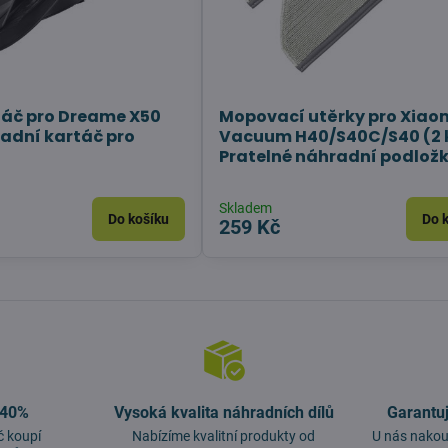
táč pro Dreame X50
Mopovací utěrky pro Xiao
adní kartáč pro
Vacuum H40/S40C/S40 (2 k
Pratelné náhradní podlož
Skladem
Do košíku
Do 
259 Kč
 40%
Vysoká kvalita náhradních dílů
Garantu
č koupí
Nabízíme kvalitní produkty od
U nás nakou