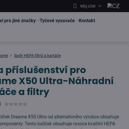
Můj účet
ví pro jiné značky
Tyčové vysavače
Kontakt
eame
Sady HEPA filtrů a kartáče
 příslušenství pro
ame X50 Ultra-Náhradní
áče a filtry
í
íček Dreame X50 Ultra od alternativního výrobce obsahuje
komponenty. Tento balíček obsahuje vysoce kvalitní HEPA