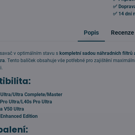
✅ Doprav
✅ 14 dní 
Popis
Recenze
ysavač v optimálním stavu s
kompletní sadou náhradních filtrů 
tra
. Tento balíček obsahuje vše potřebné pro zajištění maximální
i.
bilita:
Ultra/Ultra Complete/Master
ro Ultra/L40s Pro Ultra
 V50 Ultra
Enhanced Edition
alení: