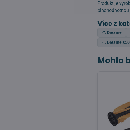
Produkt je vyro
plnohodnotnou n
Více z ka
Dreame
Dreame X50 
Mohlo b