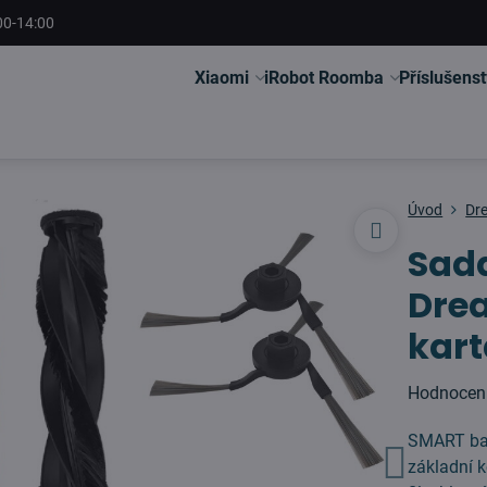
00-14:00
Xiaomi
iRobot Roomba
Příslušenst
Úvod
Dr
Sada
Dre
kart
Hodnocen
SMART bal
základní 