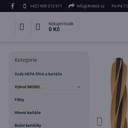
+421 909 212 971
info@4robot.cz
Po-Pá 7:
Nákupní košík
0 Kč
Kategorie
Sady HEPA filtrů a kartáče
Vybrat MODEL
Filtry
Hlavní kartáče
Boční kartáčky