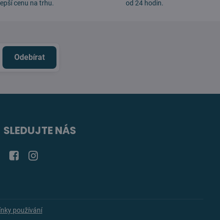
lepší cenu na trhu.
od 24 hodin.
Odebírat
SLEDUJTE NÁS
Facebook
Instagram
nky používání