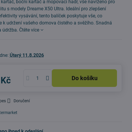
vní kartáč, boční kartáč a mopovací hadr, vše navrženo pro
itu s modely Dreame X50 Ultra. Ideální pro zlepšení
fektivity vysávání, tento balíček poskytuje vše, co
te k udržení vašeho domova čistého a svěžího. Snadná
a údržba.
Čtěte více
 dne:
Úterý
11.8.2026
Do košíku
 Kč
 pes
Doručení
termarket
eno ihned k odeslání