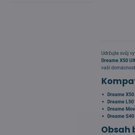
Udržujte svůj v
Dreame X50 Ul
vaší domácnost
Kompati
Dreame X50 
Dreame L50 P
Dreame Mova
Dreame S40 
Obsah b