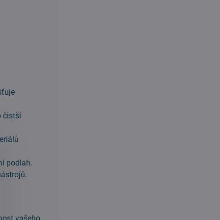
šťuje
 čistší
eriálů
ní podlah.
ástrojů.
nost vašeho