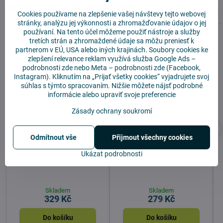
Mohlo by se vám hodit
Cookies používame na zlepšenie vašej návštevy tejto webovej
stránky, analýzu jej výkonnosti a zhromažďovanie údajov o jej
používaní. Na tento účel môžeme použiť nástroje a služby
tretích strán a zhromaždené údaje sa môžu preniesť k
partnerom v EÚ, USA alebo iných krajinách. Soubory cookies ke
zlepšení relevance reklam využívá služba
Google Ads –
podrobnosti zde
nebo Meta –
podrobnosti zde
(Facebook,
Instagram). Kliknutím na „Prijať všetky cookies“ vyjadrujete svoj
súhlas s týmto spracovaním. Nižšie môžete nájsť podrobné
informácie alebo upraviť svoje preferencie
Zásady ochrany soukromí
Náhradní sáčky pro
Mopovací textilie pro
Xiaomi Robot Vacuum
Robot Vacuum X20
Odmítnout vše
Přijmout všechny cookies
X20 Pro/X20 Max 3ks
Pro/X20 Max 2ks
Ukázat podrobnosti
Skladem
Skladem
329 Kč
279 Kč
Do košíku
Do košíku