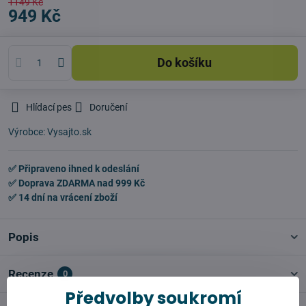
1149 Kč
949 Kč
Do košíku
Hlídací pes
Doručení
Výrobce:
Vysajto.sk
✅ Připraveno ihned k odeslání
✅ Doprava ZDARMA nad 999 Kč
✅ 14 dní na vrácení zboží
Popis
Recenze
0
Předvolby soukromí