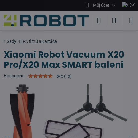
Můj účet
Sady HEPA filtrů a kartáče
Xiaomi Robot Vacuum X20
Pro/X20 Max SMART balení
Hodnocení
5
/
5
(
1
x)