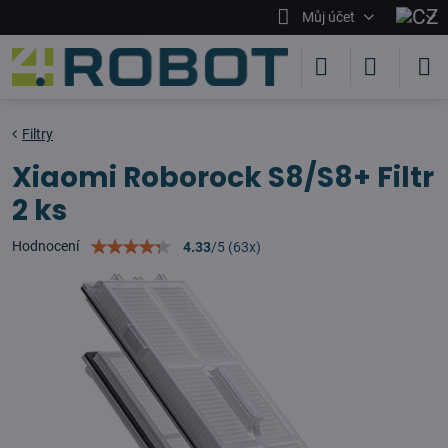
Můj účet
Filtry
Xiaomi Roborock S8/S8+ Filtr
2 ks
Hodnocení
4.33
/
5
(
63
x)