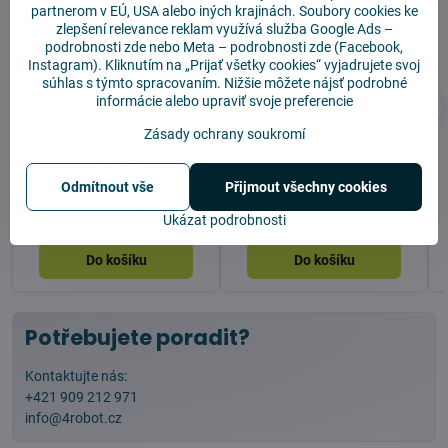
partnerom v EÚ, USA alebo iných krajinách. Soubory cookies ke
zlepšení relevance reklam využívá služba
Google Ads –
podrobnosti zde
nebo Meta –
podrobnosti zde
(Facebook,
Instagram). Kliknutím na „Prijať všetky cookies“ vyjadrujete svoj
súhlas s týmto spracovaním. Nižšie môžete nájsť podrobné
24%
informácie alebo upraviť svoje preferencie
Sada příslušenství pro
Boční kartáčky pro
Zásady ochrany soukromí
Roborock S8/S8+ SMART
Xiaomi Roborock
balení
S8/S8+ 2ks - černé
Odmítnout vše
Přijmout všechny cookies
Skladem
Skladem
Ukázat podrobnosti
949 Kč
199 Kč
Do košíku
Do košíku
Potřebujete poradit?
Kontaktujte nás:
+421 909 212 971
info@4robot.cz