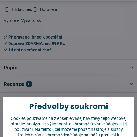
Hlídací pes
Doručení
Výrobce:
Vysajto.sk
✅ Připraveno ihned k odeslání
✅ Doprava ZDARMA nad 999 Kč
✅ 14 dní na vrácení zboží
Popis
Recenze
0
Mohlo by se vám hodit
Předvolby soukromí
Cookies používame na zlepšenie vašej návštevy tejto webovej
stránky, analýzu jej výkonnosti a zhromažďovanie údajov o jej
používaní. Na tento účel môžeme použiť nástroje a služby
tretích strán a zhromaždené údaje sa môžu preniesť k