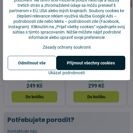
používaní. Na tento účel môžeme použiť nástroje a služby
tretích strán a zhromaždené údaje sa môžu preniesť k
partnerom v EÚ, USA alebo iných krajinách. Soubory cookies ke
zlepšení relevance reklam využívá služba
Google Ads –
podrobnosti zde
nebo Meta –
podrobnosti zde
(Facebook,
Instagram). Kliknutím na „Prijať všetky cookies“ vyjadrujete svoj
súhlas s týmto spracovaním. Nižšie môžete nájsť podrobné
informácie alebo upraviť svoje preferencie
Zásady ochrany soukromí
Hlavní kartáč pro
Xiaomi Mi Robot
Odmítnout vše
Přijmout všechny cookies
Xiaomi Mi Robot
Vacuum Mop 2 Pro+
Vacuum Mop 2 Pro +
Hepa Filtr 2ks
Ukázat podrobnosti
Skladem
Skladem
249 Kč
299 Kč
Do košíku
Do košíku
Potřebujete poradit?
Kontaktujte nás: