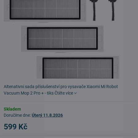
Altenativní sada příslušenství pro vysavače Xiaomi Mi Robot
Vacuum Mop 2 Pro + - 6ks
Čtěte více
Skladem
Doručíme dne:
Úterý
11.8.2026
599 Kč