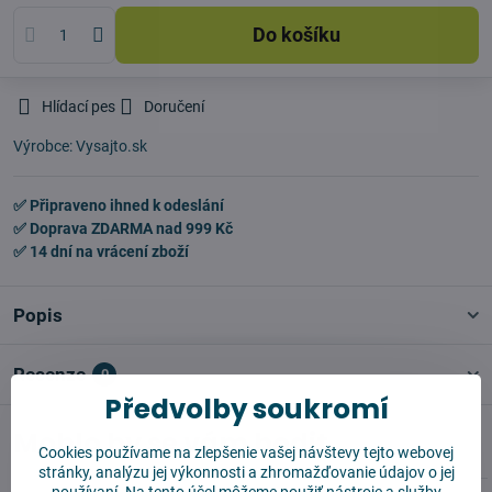
Do košíku
Hlídací pes
Doručení
Výrobce:
Vysajto.sk
✅ Připraveno ihned k odeslání
✅ Doprava ZDARMA nad 999 Kč
✅ 14 dní na vrácení zboží
Popis
Recenze
0
Předvolby soukromí
Mohlo by se vám hodit
Cookies používame na zlepšenie vašej návštevy tejto webovej
stránky, analýzu jej výkonnosti a zhromažďovanie údajov o jej