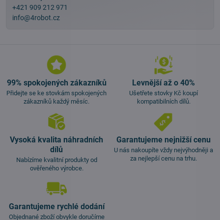
+421 909 212 971
info@4robot.cz
99% spokojených zákazníků
Levnější až o 40%
Přidejte se ke stovkám spokojených
Ušetřete stovky Kč koupí
zákazníků každý měsíc.
kompatibilních dílů.
Vysoká kvalita náhradních
Garantujeme nejnižší cenu
dílů
U nás nakoupíte vždy nejvýhodněji a
za nejlepší cenu na trhu.
Nabízíme kvalitní produkty od
ověřeného výrobce.
Garantujeme rychlé dodání
Objednané zboží obvykle doručíme