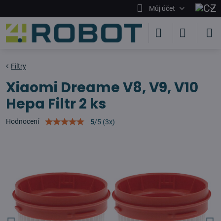
Můj účet
Filtry
Xiaomi Dreame V8, V9, V10
Hepa Filtr 2 ks
Hodnocení
5
/
5
(
3
x)