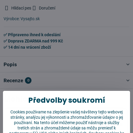
Hlídací pes
Doručení
Výrobce:
Vysajto.sk
✅ Připraveno ihned k odeslání
✅ Doprava ZDARMA nad 999 Kč
✅ 14 dní na vrácení zboží
Popis
Recenze
0
Mohlo by se vám hodit
Předvolby soukromí
Cookies používame na zlepšenie vašej návštevy tejto webovej
stránky, analýzu jej výkonnosti a zhromažďovanie údajov o jej
používaní. Na tento účel môžeme použiť nástroje a služby
tretích strán a zhromaždené údaje sa môžu preniesť k