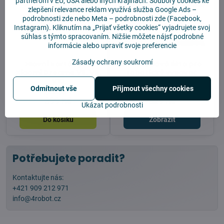
partnerom v EÚ, USA alebo iných krajinách. Soubory cookies ke
zlepšení relevance reklam využívá služba
Google Ads –
podrobnosti zde
nebo Meta –
podrobnosti zde
(Facebook,
Instagram). Kliknutím na „Prijať všetky cookies“ vyjadrujete svoj
súhlas s týmto spracovaním. Nižšie môžete nájsť podrobné
informácie alebo upraviť svoje preferencie
Zásady ochrany soukromí
Hlavní kartáč pro
Přechodová lišta pro
Xiaomi Dreame V8, V9,
robotický vysavač
V10
Odmítnout vše
Přijmout všechny cookies
Skladem
Skladem
399 Kč
329 Kč
Ukázat podrobnosti
Do košíku
Zobrazit
Potřebujete poradit?
Kontaktujte nás:
+421 909 212 971
info@4robot.cz