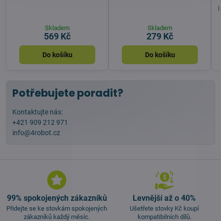
Skladem
Skladem
569 Kč
279 Kč
Do košíku
Do košíku
Potřebujete poradit?
Kontaktujte nás:
+421 909 212 971
info@4robot.cz
99% spokojených zákazníků
Levnější až o 40%
Přidejte se ke stovkám spokojených
Ušetřete stovky Kč koupí
zákazníků každý měsíc.
kompatibilních dílů.