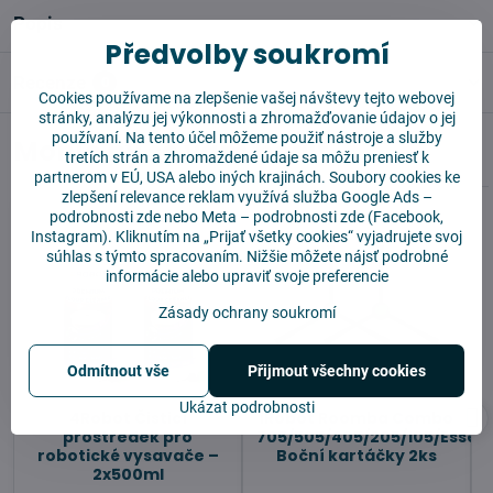
Popis
Předvolby soukromí
Recenze
0
Cookies používame na zlepšenie vašej návštevy tejto webovej
stránky, analýzu jej výkonnosti a zhromažďovanie údajov o jej
používaní. Na tento účel môžeme použiť nástroje a služby
Mohlo by se vám hodit
tretích strán a zhromaždené údaje sa môžu preniesť k
partnerom v EÚ, USA alebo iných krajinách. Soubory cookies ke
zlepšení relevance reklam využívá služba
Google Ads –
podrobnosti zde
nebo Meta –
podrobnosti zde
(Facebook,
Instagram). Kliknutím na „Prijať všetky cookies“ vyjadrujete svoj
súhlas s týmto spracovaním. Nižšie môžete nájsť podrobné
informácie alebo upraviť svoje preferencie
Zásady ochrany soukromí
Odmítnout vše
Přijmout všechny cookies
Ukázat podrobnosti
4Robot Čisticí
iRobot Roomba Combo
prostředek pro
705/505/405/205/105/Essent
robotické vysavače –
Boční kartáčky 2ks
2x500ml