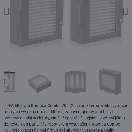
HEPA filtry pro Roomba Combo 705 (2 ks) od alternativního výrobce
poskytují vysokou úroveň filtrace, zachycují jemný prach, pyl,
alergeny a další nečistoty, čímž přispívají k čistějšímu a zdravějšímu
domovu. Kompatibilní s robotickým vysavačem Roomba Combo
705, tyto vysoce účinné filtry zlepšují výkon vysavače a kvalitu