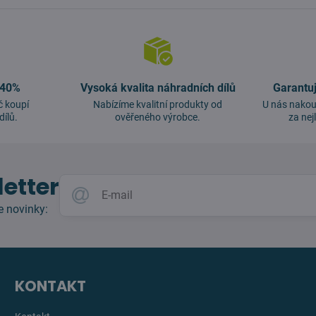
 40%
Vysoká kvalita náhradních dílů
Garantu
č koupí
Nabízíme kvalitní produkty od
U nás nakou
dílů.
ověřeného výrobce.
za nej
etter
e novinky:
KONTAKT