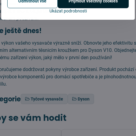
Odmítnout vše
Přijmout všechny cookies
nový těsnicí kroužek na příslušné místo.
 zpět a zkontrolujte těsnost spojení.
Ukázat podrobnosti
 běžném používání.
e ještě dnes!
e výkon vašeho vysavače výrazně sníží. Obnovte jeho efektivitu
tním alternativním těsnicím kroužkem pro Dyson V10. Objednejte s
vému zařízení výkon, jaký mělo v první den používání!
oručujeme dodržovat pokyny výrobce zařízení. Produkt pochází
 výrobce komponentů pro domácí spotřebiče a je plnohodnotnou
ílu.
tegorie
Tyčové vysavače
Dyson
y se vám hodit