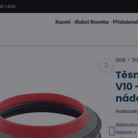
00-14:00
Xiaomi
iRobot Roomba
Příslušenst
Úvod
Ty
Těsn
V10 
nád
Hodnocen
Alternativ
řešením v