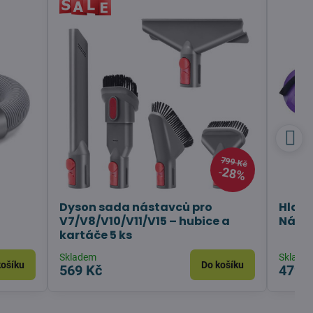
799 Kč
28%
Dyson sada nástavců pro
Hlavn
V7/V8/V10/V11/V15 – hubice a
Náhra
kartáče 5 ks
Skladem
Sklade
košíku
Do košíku
569 Kč
479 