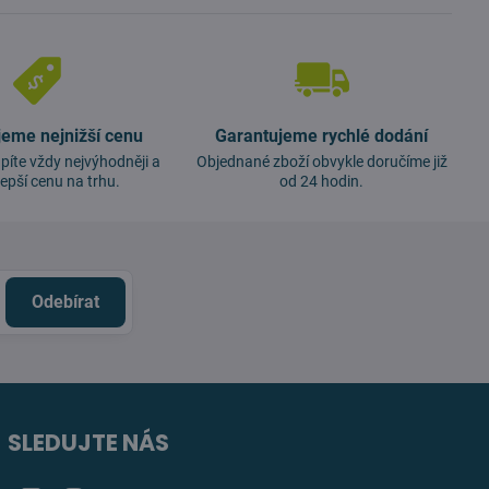
jeme nejnižší cenu
Garantujeme rychlé dodání
píte vždy nejvýhodněji a
Objednané zboží obvykle doručíme již
lepší cenu na trhu.
od 24 hodin.
Odebírat
SLEDUJTE NÁS