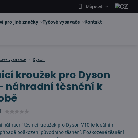
Můj účet
ví pro jiné značky
Tyčové vysavače
Kontakt
čové vysavače
Dyson
icí kroužek pro Dyson
– náhradní těsnění k
obě
í
ní náhradní těsnicí kroužek pro Dyson V10 je ideálním
 případě poškození původního těsnění. Poškozené těsnění