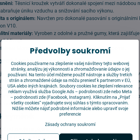
snění:
Těsnicí kroužek vytváří dokonalé spojení mezi nádobou 
 zabraňuje úniku vzduchu a snižování sacího výkonu.
ta s originálem:
Navržen pro dokonalé pasování s originálním
on V10.
itní materiály:
Vyroben z odolné a pružné gumy, která zajišťuj
olehlivost.
talace:
Montáž zvládnete rychle a pohodlně přímo doma.
Předvolby soukromí
brat tento náhradní díl?
Cookies používame na zlepšenie vašej návštevy tejto webovej
stránky, analýzu jej výkonnosti a zhromažďovanie údajov o jej
 je jednou z klíčových součástí vysavače Dyson V10. Jeho sprá
používaní. Na tento účel môžeme použiť nástroje a služby tretích
strán a zhromaždené údaje sa môžu preniesť k partnerom v EÚ,
ysavač pracuje s maximálním výkonem a efektivně zachycuje vš
USA alebo iných krajinách. Soubory cookies ke zlepšení relevance
 kvalitní výměně předejdete problémům s výkonem vysavače a pr
reklam využívá služba
Google Ads – podrobnosti zde
nebo Meta
 Tento alternativní díl je vyroben certifikovaným výrobcem a odp
–
podrobnosti zde
(Facebook, Instagram). Kliknutím na „Prijať
všetky cookies“ vyjadrujete svoj súhlas s týmto spracovaním.
domácí spotřebiče nejvyšší kvality.
Nižšie môžete nájsť podrobné informácie alebo upraviť svoje
 k výměně:
preferencie
Zásady ochrany soukromí
ač od zdroje napájení.
u na prach a původní těsnicí kroužek.