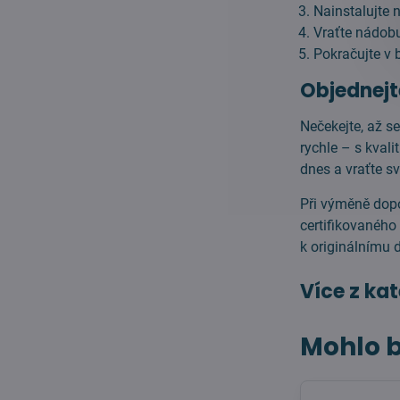
Nainstalujte 
Vraťte nádobu
Pokračujte v
Objednejt
Nečekejte, až s
rychle – s kvali
dnes a vraťte s
Při výměně dop
certifikovaného
k originálnímu d
Více z ka
Mohlo b