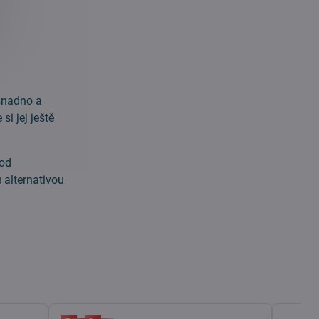
 snadno a
i jej ještě
 od
 alternativou