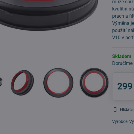
může sníž
kvalitní n
prach a fi
Výměna je
použití ná
V10 v per
Skladem
Doručíme
299
Hlídací
Výrobce:
Vy