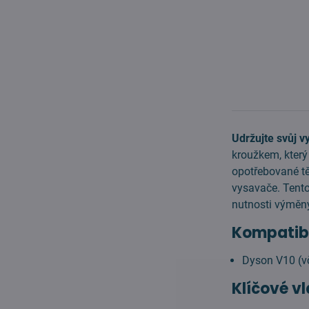
Udržujte svůj 
kroužkem, který
opotřebované tě
vysavače. Tento
nutnosti výměny
Kompatibi
Dyson V10 (v
Klíčové v