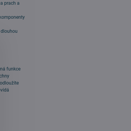
na prach a
i komponenty
e dlouhou
vná funkce
echny
odloužíte
ovídá