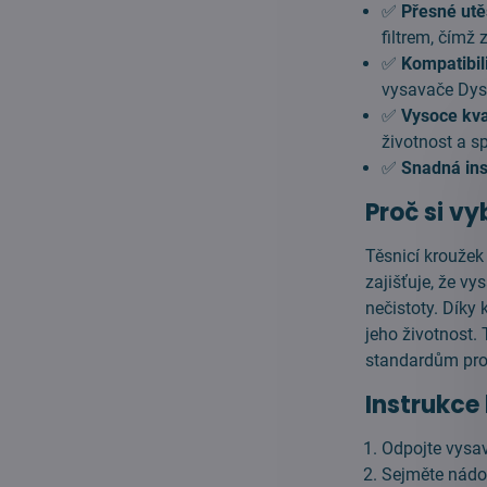
✅
Přesné utě
filtrem, čímž
✅
Kompatibili
vysavače Dys
✅
Vysoce kval
životnost a sp
✅
Snadná ins
Proč si vy
Těsnicí kroužek
zajišťuje, že v
nečistoty. Díky
jeho životnost.
standardům pro 
Instrukce
Odpojte vysav
Sejměte nádob