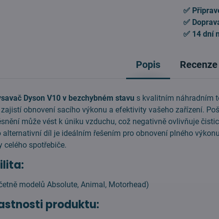
✅ Připrav
✅ Doprav
✅ 14 dní 
Popis
Recenze
vysavač Dyson V10 v bezchybném stavu
s kvalitním náhradním 
 zajistí obnovení sacího výkonu a efektivity vašeho zařízení. P
snění může vést k úniku vzduchu, což negativně ovlivňuje čistic
 alternativní díl je ideálním řešením pro obnovení plného výkon
 celého spotřebiče.
lita:
četně modelů Absolute, Animal, Motorhead)
lastnosti produktu: