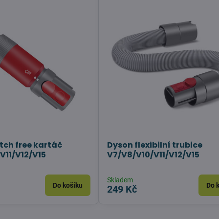
tch free kartáč
Dyson flexibilní trubice
V11/V12/V15
V7/V8/V10/V11/V12/V15
Skladem
Do košíku
Do 
249 Kč