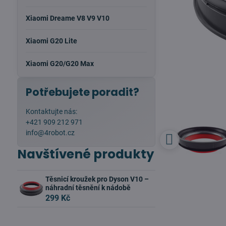
Xiaomi Dreame V8 V9 V10
Xiaomi G20 Lite
Xiaomi G20/G20 Max
Potřebujete poradit?
Kontaktujte nás:
+421 909 212 971
info@4robot.cz
Navštívené produkty
Těsnicí kroužek pro Dyson V10 –
náhradní těsnění k nádobě
299 Kč