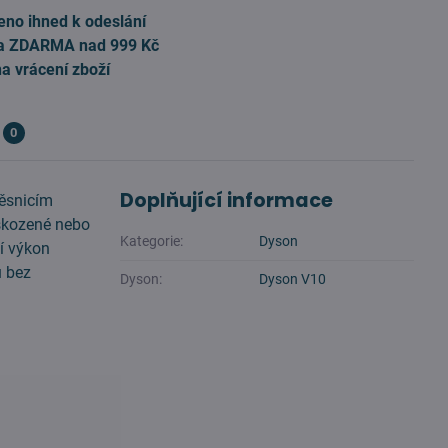
eno ihned k odeslání
a ZDARMA nad 999 Kč
na vrácení zboží
0
Doplňující informace
těsnicím
oškozené nebo
Kategorie:
Dyson
í výkon
u bez
Dyson:
Dyson V10