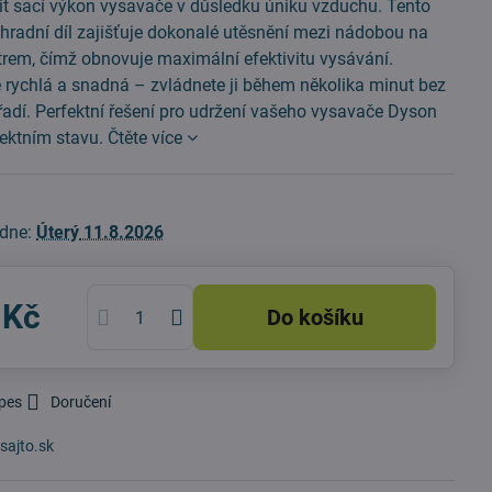
it sací výkon vysavače v důsledku úniku vzduchu. Tento
áhradní díl zajišťuje dokonalé utěsnění mezi nádobou na
ltrem, čímž obnovuje maximální efektivitu vysávání.
 rychlá a snadná – zvládnete ji během několika minut bez
řadí. Perfektní řešení pro udržení vašeho vysavače Dyson
fektním stavu.
Čtěte více
 dne:
Úterý
11.8.2026
 Kč
Do košíku
 pes
Doručení
sajto.sk