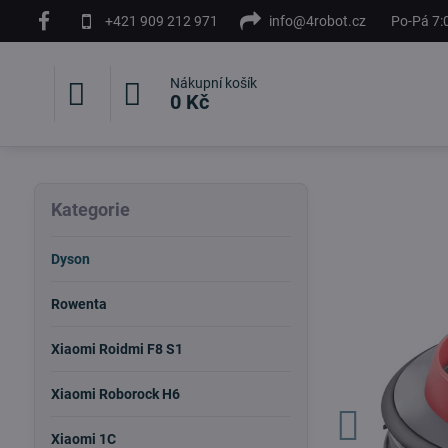
+421 909 212 971
info@4robot.cz
Po-Pá 7:
Nákupní košík
0 Kč
Kategorie
Dyson
Rowenta
Xiaomi Roidmi F8 S1
Xiaomi Roborock H6
Xiaomi 1C