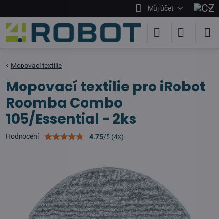
Můj účet
Mopovací textilie
Mopovací textilie pro iRobot
Roomba Combo
105/Essential - 2ks
Hodnocení
4.75
/
5
(
4
x)