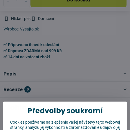
Hlídací pes
Doručení
Výrobce:
Vysajto.sk
✅ Připraveno ihned k odeslání
✅ Doprava ZDARMA nad 999 Kč
✅ 14 dní na vrácení zboží
Popis
Recenze
0
Mohlo by se vám hodit
Předvolby soukromí
Cookies používame na zlepšenie vašej návštevy tejto webovej
stránky, analýzu jej výkonnosti a zhromažďovanie údajov o jej