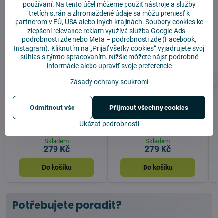
používaní. Na tento účel môžeme použiť nástroje a služby
tretích strán a zhromaždené údaje sa môžu preniesť k
partnerom v EÚ, USA alebo iných krajinách. Soubory cookies ke
zlepšení relevance reklam využívá služba
Google Ads –
podrobnosti zde
nebo Meta –
podrobnosti zde
(Facebook,
Instagram). Kliknutím na „Prijať všetky cookies“ vyjadrujete svoj
súhlas s týmto spracovaním. Nižšie môžete nájsť podrobné
informácie alebo upraviť svoje preferencie
iRobot Roomba Combo
iRobot Roomba Combo
Zásady ochrany soukromí
705/505/405/205/105/Essential
105/Essential Hepa Filtr
Boční kartáčky 2ks
2ks
Odmítnout vše
Přijmout všechny cookies
Ukázat podrobnosti
Skladem
Skladem
279 Kč
279 Kč
Do košíku
Do košíku
Potřebujete poradit?