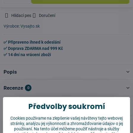
Hlídací pes
Doručení
Výrobce:
Vysajto.sk
✅ Připraveno ihned k odeslání
✅ Doprava ZDARMA nad 999 Kč
✅ 14 dní na vrácení zboží
Popis
Recenze
0
Předvolby soukromí
Mohlo by se vám hodit
Cookies používame na zlepšenie vašej návštevy tejto webovej
stránky, analýzu jej výkonnosti a zhromažďovanie údajov o jej
používaní. Na tento účel môžeme použiť nástroje a služby