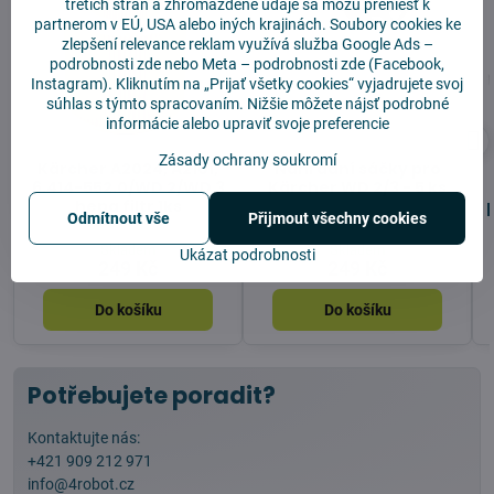
tretích strán a zhromaždené údaje sa môžu preniesť k
partnerom v EÚ, USA alebo iných krajinách. Soubory cookies ke
zlepšení relevance reklam využívá služba
Google Ads –
podrobnosti zde
nebo Meta –
podrobnosti zde
(Facebook,
Instagram). Kliknutím na „Prijať všetky cookies“ vyjadrujete svoj
súhlas s týmto spracovaním. Nižšie môžete nájsť podrobné
informácie alebo upraviť svoje preferencie
Zásady ochrany soukromí
Kärcher A2024, A2101,
Náhradní sáčky pro
6.414-552.0/WD 2/WD 3
Kärcher WD 2/3 - 5 ks
hepa filtr 1ks
Odmítnout vše
Přijmout všechny cookies
Skladem
Skladem
Ukázat podrobnosti
249 Kč
249 Kč
Do košíku
Do košíku
Potřebujete poradit?
Kontaktujte nás:
+421 909 212 971
info@4robot.cz