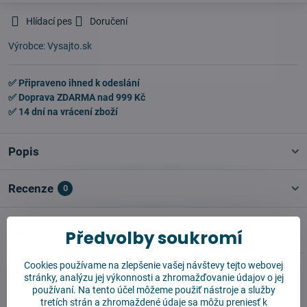
Hlídací pes
Doručení
Výrobce:
Vysajto.sk
✅ Připraveno ihned k odeslání
✅ Doprava ZDARMA nad 999 Kč
✅ 14 dní na vrácení zboží
Popis
Recenze
0
Mohlo by se vám hodit
Předvolby soukromí
Cookies používame na zlepšenie vašej návštevy tejto webovej
stránky, analýzu jej výkonnosti a zhromažďovanie údajov o jej
používaní. Na tento účel môžeme použiť nástroje a služby
tretích strán a zhromaždené údaje sa môžu preniesť k