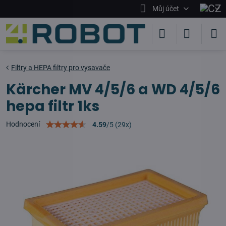
Můj účet
Filtry a HEPA filtry pro vysavače
Kärcher MV 4/5/6 a WD 4/5/6
hepa filtr 1ks
Hodnocení
4.59
/
5
(
29
x)