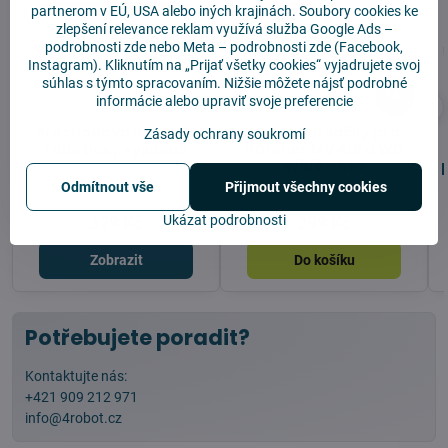
partnerom v EÚ, USA alebo iných krajinách. Soubory cookies ke
zlepšení relevance reklam využívá služba
Google Ads –
podrobnosti zde
nebo Meta –
podrobnosti zde
(Facebook,
Instagram). Kliknutím na „Prijať všetky cookies“ vyjadrujete svoj
súhlas s týmto spracovaním. Nižšie môžete nájsť podrobné
14%
informácie alebo upraviť svoje preferencie
Přechodová lišta pro
Náhradní sáčky pro
Zásady ochrany soukromí
robotický vysavač
Kärcher MV 4/5 a WD
4/5/6 - 5 ks
Odmítnout vše
Přijmout všechny cookies
Skladem
Skladem
Ukázat podrobnosti
329 Kč
299 Kč
Zobrazit
Do košíku
Potřebujete poradit?
Kontaktujte nás:
+421 909 212 971
info@4robot.cz