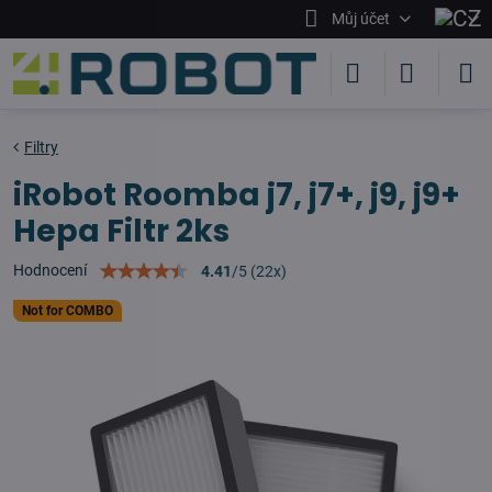
Můj účet
Filtry
iRobot Roomba j7, j7+, j9, j9+
Hepa Filtr 2ks
Hodnocení
4.41
/
5
(
22
x)
Not for COMBO