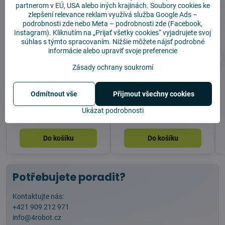
partnerom v EÚ, USA alebo iných krajinách. Soubory cookies ke
zlepšení relevance reklam využívá služba
Google Ads –
podrobnosti zde
nebo Meta –
podrobnosti zde
(Facebook,
Instagram). Kliknutím na „Prijať všetky cookies“ vyjadrujete svoj
súhlas s týmto spracovaním. Nižšie môžete nájsť podrobné
informácie alebo upraviť svoje preferencie
Boční kartáčky pro
Sáčky pro iRobot
Zásady ochrany soukromí
iRobot Roomba j7, j7+,
Roomba j7, j7+, j9+,
j9+, 10 Max 2ks
Essential 2 - 3ks
Odmítnout vše
Přijmout všechny cookies
Skladem, DOPRAVA ZDARMA
Ukázat podrobnosti
od 999Kč
Skladem
199 Kč
329 Kč
Do košíku
Do košíku
Potřebujete poradit?
Kontaktujte nás:
+421 909 212 971
info@4robot.cz