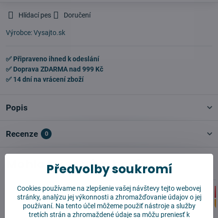
Hlídací pes
Doručení
Výrobce:
Vysajto.sk
✅ Připraveno ihned k odeslání
✅ Doprava ZDARMA nad 999 Kč
✅ 14 dní na vrácení zboží
Popis
Recenze
0
Mohlo by se vám hodit
Předvolby soukromí
Cookies používame na zlepšenie vašej návštevy tejto webovej
stránky, analýzu jej výkonnosti a zhromažďovanie údajov o jej
používaní. Na tento účel môžeme použiť nástroje a služby
tretích strán a zhromaždené údaje sa môžu preniesť k